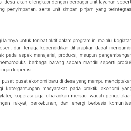
i desa akan dilengkapi dengan berbagai unit layanan sepert
ng penyimpanan, serta unit simpan pinjam yang terintegras
lainnya untuk terlibat aktif dalam program ini melalui kegiata
osen, dan tenaga kependidikan diharapkan dapat mengambi
ik pada aspek manajerial, produksi, maupun pengembanga
memproduksi berbagai barang secara mandiri seperti produ
ringan koperasi.
buh pusat-pusat ekonomi baru di desa yang mampu menciptaka
i ketergantungan masyarakat pada praktik ekonomi yan
ylater, koperasi juga diharapkan menjadi wadah pengelolaa
ngan rakyat, perkebunan, dan energi berbasis komunitas