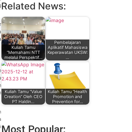
Related News:
g
r
a
a
Pembelajaran
Kuliah Tamu
Aplikatif Mahasiswa
“Memahami NTT
Keperawatan UKSW:
melalui Perspektif…
…
n
a
n
Kuliah Tamu “Value
Kuliah Tamu “Health
h
Creation” Oleh CEO
Promotion and
PT Haldin…
Prevention for…
h
a
i
Most Popular: