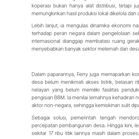
koperasi bukan hanya alat distribusi, tetap
memungkinkan hasil produksi lokal dikelola dan
Lebih lanjut, ia mengulas dinamika ekonomi n
terhadap peran negara dalam pengelolaan sek
internasional dianggap membatasi ruang ger
menyebabkan banyak sektor melemah dan desa 
Dalam paparannya, Ferry juga memaparkan kondi
desa belum menikmati akses listrik, belasan r
nelayan yang belum memiliki fasilitas pendu
pengisian BBM. Ia menilai lemahnya kehadiran 
aktor non-negara, sehingga kemiskinan sulit dip
Sebagai solusi, pemerintah tengah mendor
percepatan pembangunan desa. Hingga kini, lebi
sekitar 17 ribu titik lainnya masih dalam proses