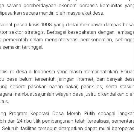
i juga sarana pemberdayaan ekonomi berbasis komunitas yan
 dipasarkan secara mandiri oleh masyarakat desa.
asional pasca krisis 1998 yang dinilai membawa dampak besa
tor-sektor strategis. Berbagai kesepakatan dengan lembag
ak pemerintah dalam mengintervensi perekonomian, sehingg
semakin tertinggal.
si riil desa di Indonesia yang masih memprihatinkan. Ribua
ibu desa belum tersentuh jaringan internet, dan banyak des
kung seperti pasokan bahan bakar, pabrik es, serta stasiu
negara membuat sejumlah wilayah desa justru dikendalikan ole
utus.
ong Program Koperasi Desa Merah Putih sebagai langka
h dari 24 ribu titik pembangunan telah terealisasi, sementar
. Seluruh fasilitas tersebut ditargetkan dapat mulai beroperas