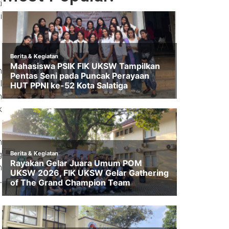
i
i
n
l
n
k
n
g
n
.