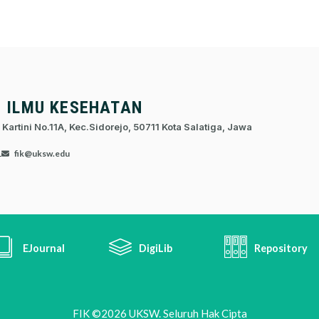
S ILMU KESEHATAN
 Kartini No.11A, Kec.Sidorejo, 50711 Kota Salatiga, Jawa
1
fik@uksw.edu
EJournal
DigiLib
Repository
FIK ©2026 UKSW. Seluruh Hak Cipta