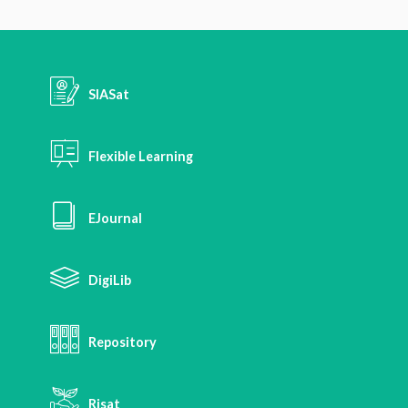
SIASat
Flexible Learning
EJournal
DigiLib
Repository
Risat