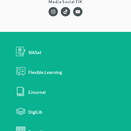
Media Sosial FIK
SIASat
Flexible Learning
EJournal
DigiLib