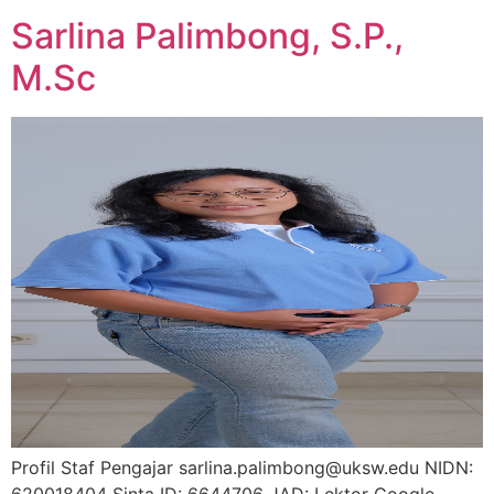
Sarlina Palimbong, S.P.,
M.Sc
Profil Staf Pengajar sarlina.palimbong@uksw.edu NIDN:
620018404 Sinta ID: 6644706 JAD: Lektor Google-