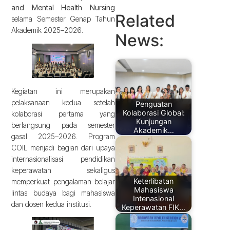
and Mental Health Nursing
Related
selama Semester Genap Tahun
Akademik 2025–2026.
News:
Kegiatan ini merupakan
pelaksanaan kedua setelah
Penguatan
Kolaborasi Global:
kolaborasi pertama yang
Kunjungan
berlangsung pada semester
Akademik…
gasal 2025–2026. Program
COIL menjadi bagian dari upaya
internasionalisasi pendidikan
keperawatan sekaligus
Keterlibatan
memperkuat pengalaman belajar
Mahasiswa
lintas budaya bagi mahasiswa
Intenasional
dan dosen kedua institusi.
Keperawatan FIK…