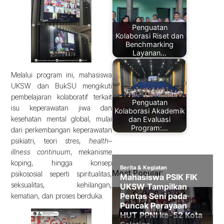
Penguatan
Kolaborasi Riset dan
Benchmarking
Layanan…
Melalui program ini, mahasiswa
UKSW dan BukSU mengikuti
pembelajaran kolaboratif terkait
Penguatan
isu keperawatan jiwa dan
Kolaborasi Akademik
kesehatan mental global, mulai
dan Evaluasi
Program:…
dari perkembangan keperawatan
psikiatri, teori stres,
health–
illness continuum
, mekanisme
koping, hingga konsep
Most Popular:
psikososial seperti spiritualitas,
seksualitas, kehilangan,
kematian, dan proses berduka.