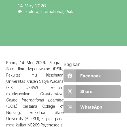
14 May 2026
fik uksw
,
International
,
Psik
Kamis, 14 Mei 2026.
Program
Bagikan:
Studi Ilmu Keperawatan (PSIK)
Fakultas Ilmu Kesehatan
Facebook
Universitas Kristen Satya Wacana
(FIK UKSW) kembali
Share
melaksanakan
Collaborative
Online International Learning
(COIL) bersama College of
WhatsApp
Nursing, Bukidnon State
University (BukSU), Filipina pada
mata kuliah
NE209 Psychosocial