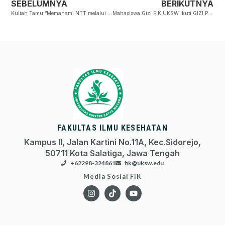
SEBELUMNYA
BERIKUTNYA
Kuliah Tamu “Memahami NTT melalui Perspektif Arkeologi dan Molekuler” Ungkap Keragaman Budaya dan Genetik NTT
Mahasiswa Gizi FIK UKSW Ikuti GIZI PEDULI INDONESIA dan SIAGA GIZI INDONESIA 2026
FAKULTAS ILMU KESEHATAN
Kampus II, Jalan Kartini No.11A, Kec.Sidorejo,
50711 Kota Salatiga, Jawa Tengah
+62298-324861
fik@uksw.edu
Media Sosial FIK