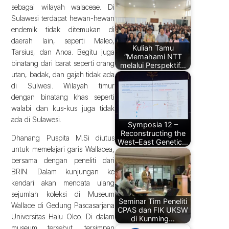
sebagai wilayah walaceae. Di
Sulawesi terdapat hewan-hewan
endemik tidak ditemukan di
daerah lain, seperti Maleo,
Kuliah Tamu
Tarsius, dan Anoa. Begitu juga
“Memahami NTT
binatang dari barat seperti orang
melalui Perspektif…
utan, badak, dan gajah tidak ada
di Sulwesi. Wilayah timur
dengan binatang khas seperti
walabi dan kus-kus juga tidak
ada di Sulawesi.
Symposia 12 –
Reconstructing the
Dhanang Puspita M.Si diutus
West–East Genetic…
untuk memelajari garis Wallacea,
bersama dengan peneliti dari
BRIN. Dalam kunjungan ke
kendari akan mendata ulang
sejumlah koleksi di Museum
Seminar Tim Peneliti
Wallace di Gedung Pascasarjana
CPAS dan FIK UKSW
Universitas Halu Oleo. Di dalam
di Kunming…
museum tersebut, tersimpan