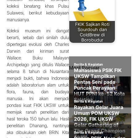
koleksi binatang khas Pulau
Sulawesi, berikut kebudayaan
manusianya.
FKIK Sajikan Roti
Sourdouh dan
Koleksi museum ini dangat
ColdBrew di
berarti, sebab dari sinilah dulu
Borobudur
dipertegas evolusi oleh Charles
Darwin dari kiriman surat
Wallace. Buku Malayan
Archipelago yang ditulis Wallace
Most Popular:
selama 8 tahun di Nusantara
menjadi bukti, bahwa Indonesia
adalah laboratorium alam untuk
flora, fauna, dan budaya
manusia. Ini akan menjadi
pondasi kuat FKIK UKSW untuk
memijak ranah penelitian dari
hasil teroka 150 tahun lalu. Hasil
penelitian Dhanang, nantinya
aka dibukukan oleh BRIN. Kita