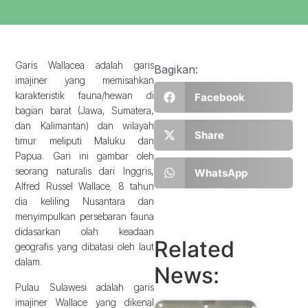
Garis Wallacea adalah garis
Bagikan:
imajiner yang memisahkan
karakteristik fauna/hewan di
Facebook
bagian barat (Jawa, Sumatera,
dan Kalimantan) dan wilayah
Share
timur meliputi Maluku dan
Papua. Gari ini gambar oleh
seorang naturalis dari Inggris,
WhatsApp
Alfred Russel Wallace. 8 tahun
dia keliling Nusantara dan
menyimpulkan persebaran fauna
didasarkan olah keadaan
Related
geografis yang dibatasi oleh laut
dalam.
News:
Pulau Sulawesi adalah garis
imajiner Wallace yang dikenal