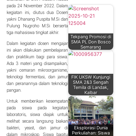
pada 24 November 2022. Dalam
kegiatan ini, diutus dua Dosen
yakni Dhanang Puspita M.Si dan
Pulung Nugroho M.Si berserta
tiga mahasiswa tingkat akhir.
Tekpang Promosi di
SMA PL Don Bosco
Dalam kegiatan dosen mengajar
Semarang
ini akan dilakukan pembelajaran
dan praktikum bagi para siswa.
Ada 3 materi yang disampaikan,
yakni cemaran mikroorganisme,
teknologi fermentasi, dan jamur
FIK UKSW Kunjungi
SMA 2&3 Sengah
dan peranannya dalam teknologi
Temila di Landak,
pangan.
Kalbar
Untuk memberikan kesempatan
pada siswa pada kegiatan
laboratoris, siswa diajak untuk
melihat secara langsung biakan
Eksplorasi Dunia
bakteri, yeast, dan jamur di
Perkuliahan: Siswa
dalam mikroskop. Siswa bagitu