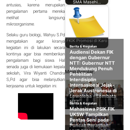
SMA Masehi…
antusias, karena merupakan
pengalaman pertama mereka
melihat langsung
mikroorganisme.
Selaku guru biologi, Wahyu S.Pd
FKIK Promosi di Karo
mengatakan agar kiranya
Sumut
kegiatan ini di lakukan secara
kontinya agar bisa memberikan
pengalamam bagi siswa. Hal
senada juga di kemukaan kepala
Most Popular:
sekolah, Vira Wiyanti Chandra
S,Pd agar bisa melanjutkan
kerjasama untuk kegiatan ini.