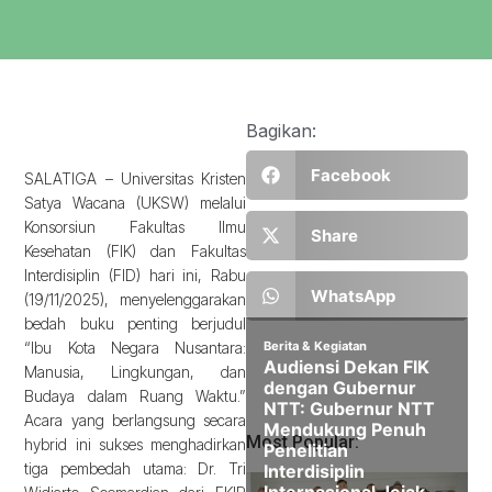
Bagikan:
Facebook
SALATIGA – Universitas Kristen
Satya Wacana (UKSW) melalui
Konsorsiun Fakultas Ilmu
Share
Kesehatan (FIK) dan Fakultas
Interdisiplin (FID) hari ini, Rabu
WhatsApp
(19/11/2025), menyelenggarakan
bedah buku penting berjudul
“Ibu Kota Negara Nusantara:
Manusia, Lingkungan, dan
Budaya dalam Ruang Waktu.”
Acara yang berlangsung secara
Most Popular:
hybrid ini sukses menghadirkan
tiga pembedah utama: Dr. Tri