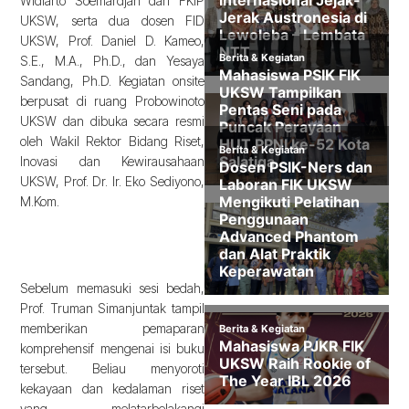
Widiarto Soemardjan dari FKIP
UKSW, serta dua dosen FID
UKSW, Prof. Daniel D. Kameo,
S.E., M.A., Ph.D., dan Yesaya
Sandang, Ph.D. Kegiatan onsite
berpusat di ruang Probowinoto
UKSW dan dibuka secara resmi
oleh Wakil Rektor Bidang Riset,
Inovasi dan Kewirausahaan
UKSW, Prof. Dr. Ir. Eko Sediyono,
M.Kom.
Sebelum memasuki sesi bedah,
Prof. Truman Simanjuntak tampil
memberikan pemaparan
komprehensif mengenai isi buku
tersebut. Beliau menyoroti
kekayaan dan kedalaman riset
yang melatarbelakangi