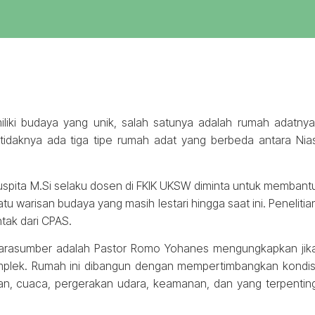
liki budaya yang unik, salah satunya adalah rumah adatnya
tidaknya ada tiga tipe rumah adat yang berbeda antara Nia
spita M.Si selaku dosen di FKIK UKSW diminta untuk membant
u warisan budaya yang masih lestari hingga saat ini. Penelitia
ntak dari CPAS.
u narasumber adalah Pastor Romo Yohanes mengungkapkan jik
omplek. Rumah ini dibangun dengan mempertimbangkan kondis
an, cuaca, pergerakan udara, keamanan, dan yang terpentin