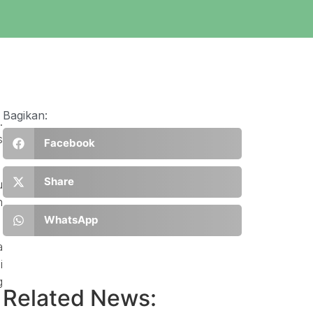
Bagikan:
.
s
Facebook
Share
u
n
WhatsApp
a
i
g
Related News: