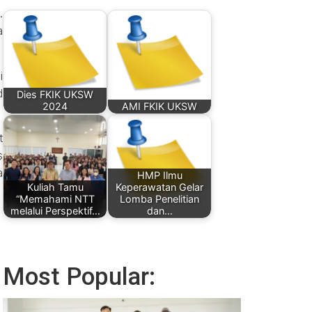
.
a
i
d
Dies FKIK UKSW
2024
AMI FKIK UKSW
t
s
a
HMP Ilmu
Kuliah Tamu
Keperawatan Gelar
“Memahami NTT
Lomba Penelitian
melalui Perspektif…
dan…
Most Popular: