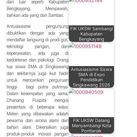
dari luar seperti Kabupaten
Bengkayang, Mempawah,
bahkan ada yang dari Sambas.
Antusiasisme pengunjung
FIK UKSW Sambangi
dibuktikan dengan ada yang
Kabupaten
Bengkayang
mendaftar langsung di prodi gizi,
teknologi pangan, dan
keperawatan, ada juga di
kedokteran dan psikologi. Orang
tua siswa SMA di Singkawang
Antusiasisme Siswa
dan sekitarnya juga ikut hadir
SMA di Expo
Pendidikan
untuk mencarikan perguruan
Singkawang 2026
tinggi bagi putra putrinya.
Dalam kesempatan yang sama,
Dhanang Puspita mengisi
presentasi di beberapa kelas.
Materi yang dibawakan adalah
FIK UKSW Datang
pewarna dan aroma alami dari
Menyambangi Kota
bahan alam. Dikenalkan juga
Pontianak
produk-produk inovasi pangan