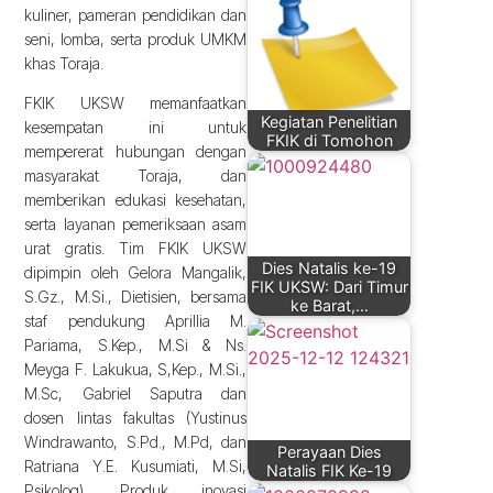
kuliner, pameran pendidikan dan
seni, lomba, serta produk UMKM
khas Toraja.
FKIK UKSW memanfaatkan
Kegiatan Penelitian
kesempatan ini untuk
FKIK di Tomohon
mempererat hubungan dengan
masyarakat Toraja, dan
memberikan edukasi kesehatan,
serta layanan pemeriksaan asam
urat gratis. Tim FKIK UKSW
Dies Natalis ke-19
dipimpin oleh Gelora Mangalik,
FIK UKSW: Dari Timur
S.Gz., M.Si., Dietisien, bersama
ke Barat,…
staf pendukung Aprillia M.
Pariama, S.Kep., M.Si & Ns.
Meyga F. Lakukua, S,Kep., M.Si.,
M.Sc, Gabriel Saputra dan
dosen lintas fakultas (Yustinus
Windrawanto, S.Pd., M.Pd, dan
Perayaan Dies
Ratriana Y.E. Kusumiati, M.Si,
Natalis FIK Ke-19
Psikolog). Produk inovasi