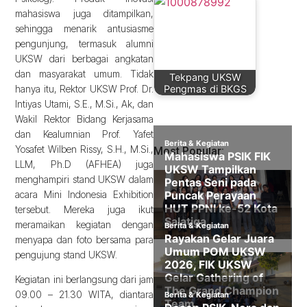
mahasiswa juga ditampilkan,
sehingga menarik antusiasme
pengunjung, termasuk alumni
UKSW dari berbagai angkatan
dan masyarakat umum. Tidak
Tekpang UKSW
Pengmas di BKGS
hanya itu, Rektor UKSW Prof. Dr.
Intiyas Utami, S.E., M.Si., Ak, dan
Wakil Rektor Bidang Kerjasama
dan Kealumnian Prof. Yafet
Yosafet Wilben Rissy, S.H., M.Si.,
Most Popular:
LLM, Ph.D (AFHEA) juga
menghampiri stand UKSW dalam
acara Mini Indonesia Exhibition
tersebut. Mereka juga ikut
meramaikan kegiatan dengan
menyapa dan foto bersama para
pengujung stand UKSW.
Kegiatan ini berlangsung dari jam
09.00 – 21.30 WITA, diantara