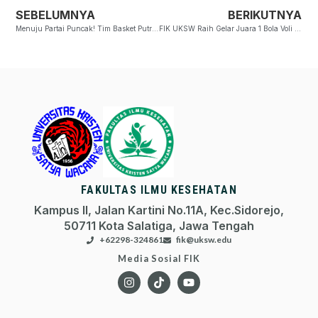
SEBELUMNYA
BERIKUTNYA
Menuju Partai Puncak! Tim Basket Putra FIK UKSW Raih Kemenangan Penting di Semifinal POM UKSW 2026
FIK UKSW Raih Gelar Juara 1 Bola Voli Putri POM UKSW 2026 Setelah Tundukkan FH UKSW di Partai Final
FAKULTAS ILMU KESEHATAN
Kampus II, Jalan Kartini No.11A, Kec.Sidorejo,
50711 Kota Salatiga, Jawa Tengah
+62298-324861
fik@uksw.edu
Media Sosial FIK