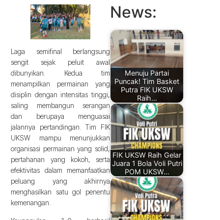
News:
Laga semifinal berlangsung
sengit sejak peluit awal
Menuju Partai
dibunyikan. Kedua tim
Puncak! Tim Basket
menampilkan permainan yang
Putra FIK UKSW
disiplin dengan intensitas tinggi,
Raih…
saling membangun serangan
dan berupaya menguasai
jalannya pertandingan. Tim FIK
UKSW mampu menunjukkan
organisasi permainan yang solid,
FIK UKSW Raih Gelar
pertahanan yang kokoh, serta
Juara 1 Bola Voli Putri
efektivitas dalam memanfaatkan
POM UKSW…
peluang yang akhirnya
menghasilkan satu gol penentu
kemenangan.