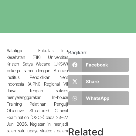
Salatiga
– Fakultas Ilmu
Bagikan:
Kesehatan (FIK) Universitas
Kristen Satya Wacana (UKSW)
Facebook
bekerja sama dengan Asosiasi
Institusi Pendidikan Ners
Share
Indonesia (AIPNI) Regional VII
Jawa Tengah sukses
menyelenggarakan In-house
WhatsApp
Training Pelatihan Penguji
Objective Structured Clinical
Examination (OSCE) pada 23–27
Juni 2026. Kegiatan ini menjadi
Related
salah satu upaya strategis dalam