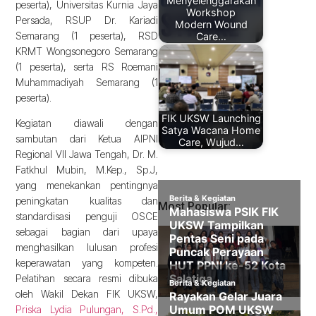
Menyelenggarakan
peserta), Universitas Kurnia Jaya
Workshop
Persada, RSUP Dr. Kariadi
Modern Wound
Semarang (1 peserta), RSD
Care…
KRMT Wongsonegoro Semarang
(1 peserta), serta RS Roemani
Muhammadiyah Semarang (1
peserta).
FIK UKSW Launching
Kegiatan diawali dengan
Satya Wacana Home
sambutan dari Ketua AIPNI
Care, Wujud…
Regional VII Jawa Tengah, Dr. M.
Fatkhul Mubin, M.Kep., Sp.J,
yang menekankan pentingnya
peningkatan kualitas dan
Most Popular:
standardisasi penguji OSCE
sebagai bagian dari upaya
menghasilkan lulusan profesi
keperawatan yang kompeten.
Pelatihan secara resmi dibuka
oleh Wakil Dekan FIK UKSW,
Priska Lydia Pulungan, S.Pd.,