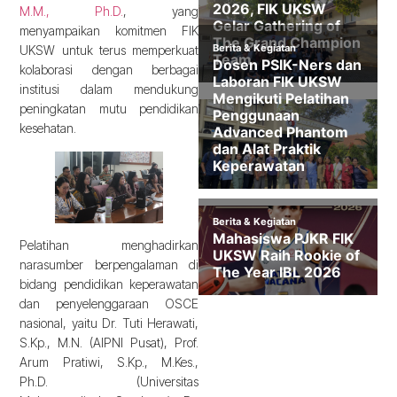
M.M., Ph.D.
, yang
menyampaikan komitmen FIK
UKSW untuk terus memperkuat
kolaborasi dengan berbagai
institusi dalam mendukung
peningkatan mutu pendidikan
kesehatan.
Pelatihan menghadirkan
narasumber berpengalaman di
bidang pendidikan keperawatan
dan penyelenggaraan OSCE
nasional, yaitu Dr. Tuti Herawati,
S.Kp., M.N. (AIPNI Pusat), Prof.
Arum Pratiwi, S.Kp., M.Kes.,
Ph.D. (Universitas