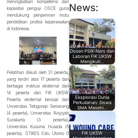
meningkatkan kompetensi dan
News:
kapasitas penguji OSCE guna
mendukung penjaminan mutu
pendidikan profesi keperawatan
di Indonesia.
Dosen PSIK-Ners dan
Laboran FIK UKSW
Mengikuti…
Pelatihan diikuti oleh 31 peserta,
yang terdiri atas 17 peserta dari
berbagai institusi eksternal dan
14 peserta dari FIK UKSW.
Eksplorasi Dunia
Peserta eksternal berasal dari
Perkuliahan: Siswa
Universitas Telogorejo Semarang
SMA Masehi…
(4 peserta), Universitas ‘Aisyiyah
Surakarta (3 peserta),
Universitas Kusuma Husada (5
FIK UKSW
peserta), STIKES Estu Utomo (1