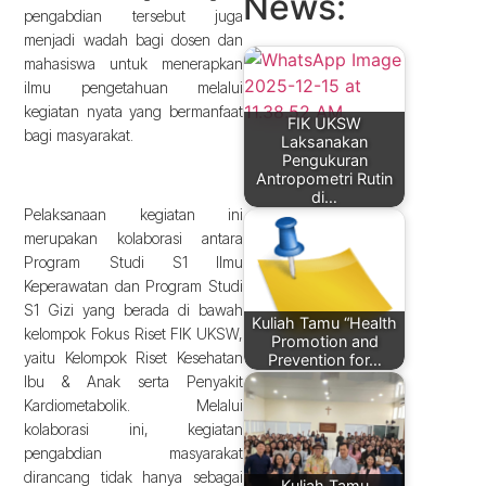
News:
pengabdian tersebut juga
menjadi wadah bagi dosen dan
mahasiswa untuk menerapkan
ilmu pengetahuan melalui
kegiatan nyata yang bermanfaat
FIK UKSW
bagi masyarakat.
Laksanakan
Pengukuran
Antropometri Rutin
di…
Pelaksanaan kegiatan ini
merupakan kolaborasi antara
Program Studi S1 Ilmu
Keperawatan dan Program Studi
S1 Gizi yang berada di bawah
Kuliah Tamu “Health
kelompok Fokus Riset FIK UKSW,
Promotion and
yaitu Kelompok Riset Kesehatan
Prevention for…
Ibu & Anak serta Penyakit
Kardiometabolik. Melalui
kolaborasi ini, kegiatan
pengabdian masyarakat
dirancang tidak hanya sebagai
Kuliah Tamu