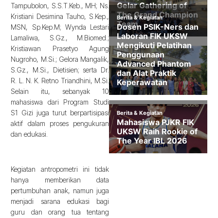
Tampubolon, S.S.T.Keb., MH; Ns.
Kristiani Desimina Tauho, S.Kep.,
MSN, Sp.Kep.M; Wynda Lestari
Lamaliwa, S.Gz., M.Biomed.;
Kristiawan Prasetyo Agung
Nugroho, M.Si.; Gelora Mangalik,
S.Gz., M.Si., Dietisien; serta Dr.
R. L. N. K. Retno Triandhini, M.Si.
Selain itu, sebanyak 10
mahasiswa dari Program Studi
S1 Gizi juga turut berpartisipasi
aktif dalam proses pengukuran
dan edukasi.
Kegiatan antropometri ini tidak
hanya memberikan data
pertumbuhan anak, namun juga
menjadi sarana edukasi bagi
guru dan orang tua tentang