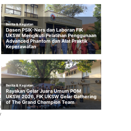
h
,
k
i
y