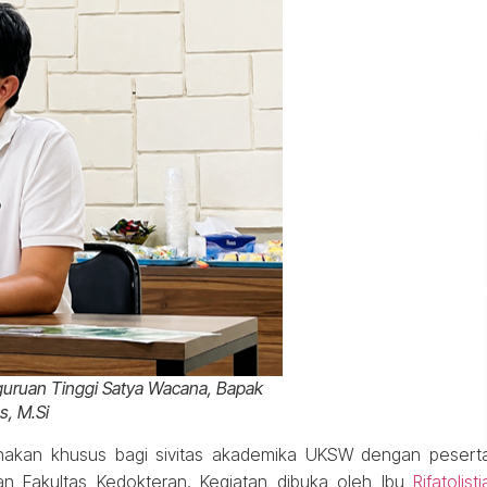
guruan Tinggi Satya Wacana, Bapak
s, M.Si
anakan khusus bagi sivitas akademika UKSW dengan pesert
an Fakultas Kedokteran. Kegiatan dibuka oleh Ibu
Rifatolisti