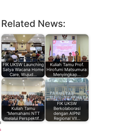
Related News:
FIK UKSW Launching
Kuliah Tamu Prof.
Satya Wacana Home
Hirofumi Matsumura:
Care, Wujud…
Menyingkap…
FIK UKSW
Kuliah Tamu
Berkolaborasi
“Memahami NTT
dengan AIPNI
melalui Perspektif…
Regional VII…
a
a