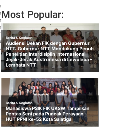
a
Most Popular:
a
n
n
T
d
k