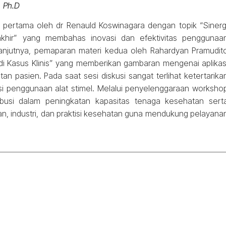
Ph.D
 pertama oleh dr Renauld Koswinagara dengan topik “Sinerg
hir” yang membahas inovasi dan efektivitas penggunaa
lanjutnya, pemaparan materi kedua oleh Rahardyan Pramudit
di Kasus Klinis” yang memberikan gambaran mengenai aplikas
an pasien. Pada saat sesi diskusi sangat terlihat ketertarika
si penggunaan alat stimel. Melalui penyelenggaraan worksho
ibusi dalam peningkatan kapasitas tenaga kesehatan sert
kan, industri, dan praktisi kesehatan guna mendukung pelayana