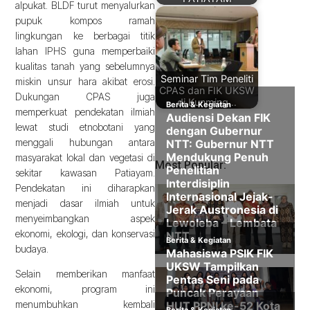
alpukat. BLDF turut menyalurkan
pupuk kompos ramah
lingkungan ke berbagai titik
lahan IPHS guna memperbaiki
kualitas tanah yang sebelumnya
Seminar Tim Peneliti
miskin unsur hara akibat erosi.
CPAS dan FIK UKSW
Dukungan CPAS juga
di Kunming…
memperkuat pendekatan ilmiah
lewat studi etnobotani yang
menggali hubungan antara
masyarakat lokal dan vegetasi di
Most Popular:
sekitar kawasan Patiayam.
Pendekatan ini diharapkan
menjadi dasar ilmiah untuk
menyeimbangkan aspek
ekonomi, ekologi, dan konservasi
budaya.
Selain memberikan manfaat
ekonomi, program ini
menumbuhkan kembali