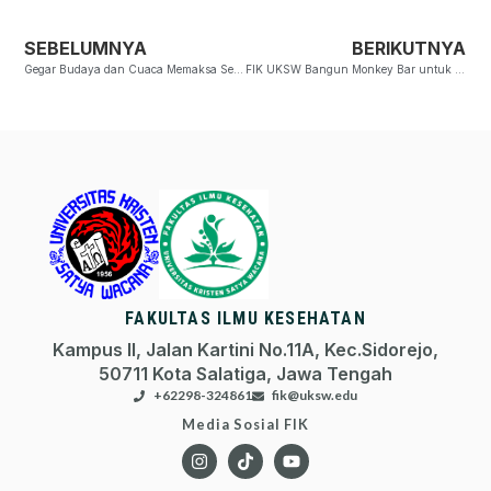
SEBELUMNYA
BERIKUTNYA
Gegar Budaya dan Cuaca Memaksa Segera Sosialisasi dan Adaptasi
FIK UKSW Bangun Monkey Bar untuk Dukung Tumbuh Kembang Siswa SDN 3 Bajo, Blora
FAKULTAS ILMU KESEHATAN
Kampus II, Jalan Kartini No.11A, Kec.Sidorejo,
50711 Kota Salatiga, Jawa Tengah
+62298-324861
fik@uksw.edu
Media Sosial FIK