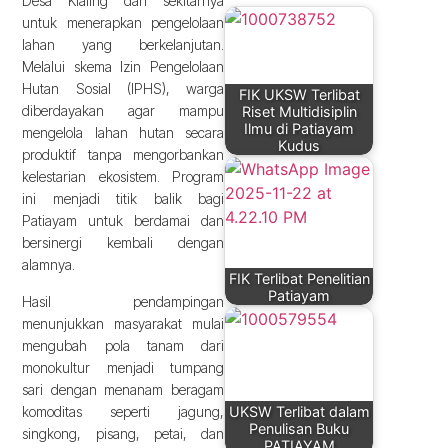
Desa Klaling dan sekitarnya
untuk menerapkan pengelolaan
lahan yang berkelanjutan.
Melalui skema Izin Pengelolaan
Hutan Sosial (IPHS), warga
FIK UKSW Terlibat
diberdayakan agar mampu
Riset Multidisiplin
Ilmu di Patiayam
mengelola lahan hutan secara
Kudus
produktif tanpa mengorbankan
kelestarian ekosistem. Program
ini menjadi titik balik bagi
Patiayam untuk berdamai dan
bersinergi kembali dengan
alamnya.
FIK Terlibat Penelitian
Patiayam
Hasil pendampingan
menunjukkan masyarakat mulai
mengubah pola tanam dari
monokultur menjadi tumpang
sari dengan menanam beragam
komoditas seperti jagung,
UKSW Terlibat dalam
Penulisan Buku
singkong, pisang, petai, dan
PATIAYAM