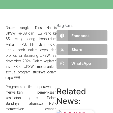
Bagikan:
Dalam rangka Dies Natalis
UKSW ke-68 dan FEB yang ke
Facebook
65, mengundang Konsorsium
Mekar (FPB, FH, dan FKIK),
Share
untuk hadir dalam expo dan
promosi di Balairung UKSW, 22
November 2024. Dalam kegiatan
WhatsApp
ini, FKIK UKSW menurunkan
semua program studinya dalam
expo FEB.
Program studi ilmu keperawatan,
Related
menyajikan pemeriksaan
kesehatan gratis. Dalam
News:
standnya, mahasiswa PSIK
memberikan layanan