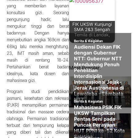
yang memberilan layanan
konsultasi gizi. Seorang
pengunjung hadir, lalu
FIK UKSW Kunjungi
mengukur tinggi dan berat
SMA 2&3 Sengah
badannya. Dengan hanya
Temila di Landak,
menyebutkan angka 169cm dan
Kalbar
68kg lalu mereka menghitung.
23, IMT masih aman, sebab
masih di rentang 18-24.
Pertahankan berat badan
Most Popular:
idealnya, kata dosen dan
mahasiswa gizi.
Program studi pendidikan
jasmani, kesehatan dan rekreasi
(PJKR) menampilkan permainan
tradisional dan massase cedera
olahraga. Permainan tradisional
terbuat dari tempurung kelapa
yang diberi tali dan dikenal