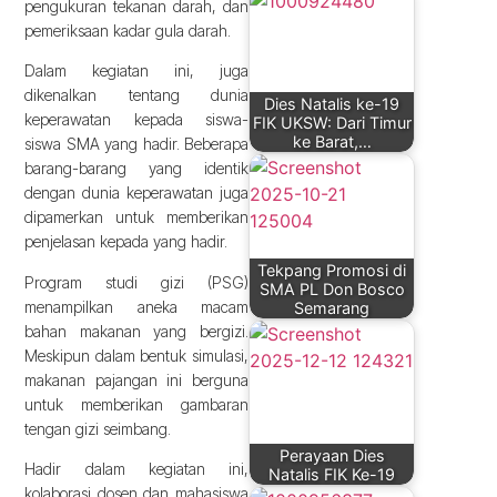
pengukuran tekanan darah, dan
pemeriksaan kadar gula darah.
Dalam kegiatan ini, juga
dikenalkan tentang dunia
Dies Natalis ke-19
keperawatan kepada siswa-
FIK UKSW: Dari Timur
ke Barat,…
siswa SMA yang hadir. Beberapa
barang-barang yang identik
dengan dunia keperawatan juga
dipamerkan untuk memberikan
penjelasan kepada yang hadir.
Tekpang Promosi di
Program studi gizi (PSG)
SMA PL Don Bosco
menampilkan aneka macam
Semarang
bahan makanan yang bergizi.
Meskipun dalam bentuk simulasi,
makanan pajangan ini berguna
untuk memberikan gambaran
tengan gizi seimbang.
Perayaan Dies
Hadir dalam kegiatan ini,
Natalis FIK Ke-19
kolaborasi dosen dan mahasiswa