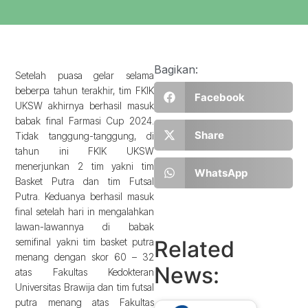
Bagikan:
Setelah puasa gelar selama
beberpa tahun terakhir, tim FKIK
Facebook
UKSW akhirnya berhasil masuk
babak final Farmasi Cup 2024.
Share
Tidak tanggung-tanggung, di
tahun ini FKIK UKSW
menerjunkan 2 tim yakni tim
WhatsApp
Basket Putra dan tim Futsal
Putra. Keduanya berhasil masuk
final setelah hari in mengalahkan
lawan-lawannya di babak
semifinal yakni tim basket putra
Related
menang dengan skor 60 – 32
News:
atas Fakultas Kedokteran
Universitas Brawija dan tim futsal
putra menang atas Fakultas