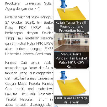
Kedokteran Universitas Sultan
Agung dengan skor 4-1.
Pada babak final besok (Minggu,
Kuliah Tamu “Health
27 Oktober 2024), tim Basket
Promotion and
Putra FKIK UKSW akan
Prevention for…
berhadapan dengan Sekolah
Tinggi Ilmu Kesehatan Nasional
dan tim Futsal Putra FKIK UKSW
akan bertemu dengan FIKES
Universitas Jenderal Soedirman.
Menuju Partai
Puncak! Tim Basket
Putra FIK UKSW
Farmasi Cup sendiri adalah
Raih…
acara olahraga basket dan futsal
tahunan yang diselenggarakan
oleh Fakultas Farmasi Universitas
Gadjah Mada. Peserta Farmasi
Cup terdiri dari mahasiswa
Fakultas Ilmu-Ilmu Kesehatan
FKIK Juara Olahraga
Tingkat Nasional. Tahun ini
di Taiwan
acara tersebut diselenggarakan