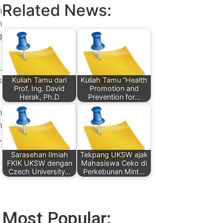
Related News:
m
n
g
.
s
Kuliah Tamu dari
Kuliah Tamu “Health
Prof. Ing. David
Promotion and
Herak, Ph.D
Prevention for…
n
n
,
Sarasehan Ilmiah
Tekpang UKSW ajak
FKIK UKSW dengan
Mahasiswa Ceko di
Czech University…
Perkebunan Mint…
Most Popular: