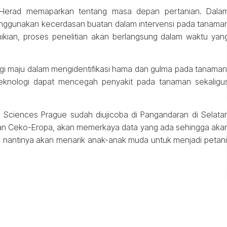
f Herad memaparkan tentang masa depan pertanian. Dala
enggunakan kecerdasan buatan dalam intervensi pada tanama
mikian, proses penelitian akan berlangsung dalam waktu yan
gi maju dalam mengidentifikasi hama dan gulma pada tanaman
knologi dapat mencegah penyakit pada tanaman sekaligu
ife Sciences Prague sudah diujicoba di Pangandaran di Selata
an Ceko-Eropa, akan memerkaya data yang ada sehingga aka
n, nantinya akan menarik anak-anak muda untuk menjadi petani