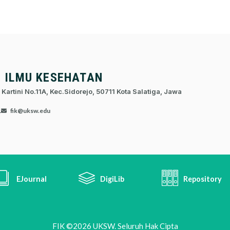
S ILMU KESEHATAN
 Kartini No.11A, Kec.Sidorejo, 50711 Kota Salatiga, Jawa
1
fik@uksw.edu
EJournal
DigiLib
Repository
FIK ©2026 UKSW. Seluruh Hak Cipta