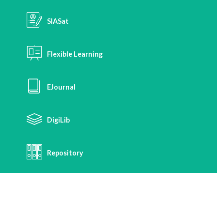
SIASat
Flexible Learning
EJournal
DigiLib
Repository
Risat