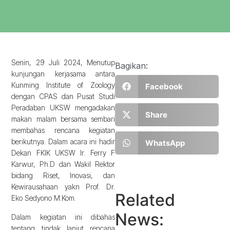
Senin, 29 Juli 2024, Menutup
Bagikan:
kunjungan kerjasama antara
Kunming Institute of Zoology
Facebook
dengan CPAS dan Pusat Studi
Peradaban UKSW mengadakan
Share
makan malam bersama sembari
membahas rencana kegiatan
berikutnya. Dalam acara ini hadir
WhatsApp
Dekan FKIK UKSW Ir. Ferry F
Karwur, Ph.D dan Wakil Rektor
bidang Riset, Inovasi, dan
Kewirausahaan yakn Prof. Dr.
Related
Eko Sedyono M.Kom.
News:
Dalam kegiatan ini dibahas
tentang tindak lanjut rencana