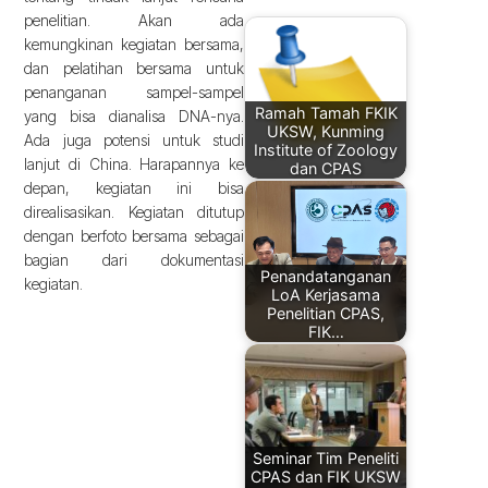
penelitian. Akan ada
kemungkinan kegiatan bersama,
dan pelatihan bersama untuk
penanganan sampel-sampel
Ramah Tamah FKIK
yang bisa dianalisa DNA-nya.
UKSW, Kunming
Ada juga potensi untuk studi
Institute of Zoology
lanjut di China. Harapannya ke
dan CPAS
depan, kegiatan ini bisa
direalisasikan. Kegiatan ditutup
dengan berfoto bersama sebagai
bagian dari dokumentasi
Penandatanganan
kegiatan.
LoA Kerjasama
Penelitian CPAS,
FIK…
Seminar Tim Peneliti
CPAS dan FIK UKSW