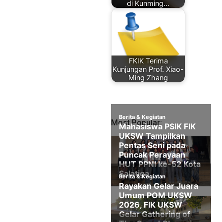
di Kunming…
FKIK Terima
Kunjungan Prof. Xiao-
Ming Zhang
Most Popular: