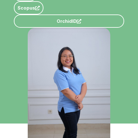
Scopus
OrchidID