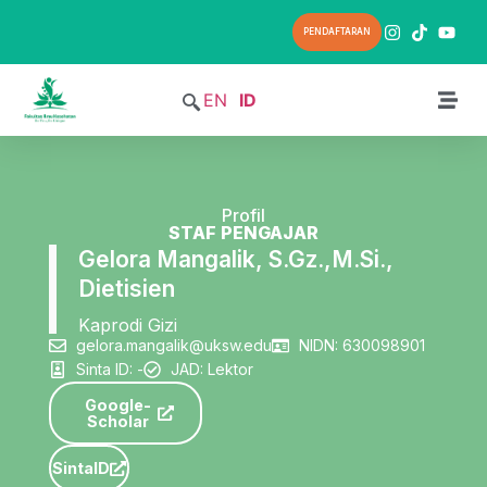
PENDAFTARAN
EN
ID
Profil
STAF PENGAJAR
Gelora Mangalik, S.Gz.,M.Si.,
Dietisien
Kaprodi Gizi
gelora.mangalik@uksw.edu
NIDN: 630098901
Sinta ID: -
JAD: Lektor
Google-
Scholar
SintaID