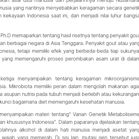
 manusia yang nantinya menyebabkan keragaman secara geneti
kekayaan Indonesia saat ini, dan menjadi nilai luhur bangs
, Ph.D memaparkan tentang hasil risetnya tentang penyakit gou
an berbagai negara di Asia Tenggara. Penyakit gout atau yan
onesia, tetapi memiliki efek yang berbeda-beda tiap sukunya
n yang memengaruhi proses perombakan asam urat di dala
 ketiga menyampaikan tentang keragaman mikroorganism
usia. Mikrobiota memiliki peran dalam mengolah makanan aga
asupan nutrisi pada tubuh menjadi berlebih atau kekurangan
u kunci bagaimana diet memengaruhi kesehatan manusia.
ir menyampaikan materi tentang“ Varian Genetik Metabolisem
dan khususnya Indonesia”. Dalam paparanya dijelaskan tentan
ahnya alkohol di dalam hati manusia menjadi asetat yan
dai wajah yang memerah. Di sisi lain, mutasi gen tersebut jug