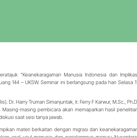
eratajuk “Keanekaragaman Manusia Indonesia dan Implikas
ruang 144 – UKSW. Seminar ini berlangsung pada hari Selasa 1
s). Dr. Harry Truman Simanjuntak, Ir. Ferry F Karwur, M.Sc., Ph.D
.Si. Masing-masing pembicara akan memaparkan hasil penelitia
iskusi saat sesi tanya jawab.
yampikan materi berkaitan dengan migrasi dan keanekaragama
askan asal usul manusia dan perjalannnya menuju Nusantara