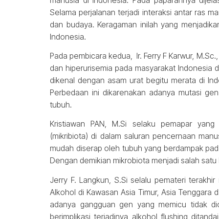
Selama perjalanan terjadi interaksi antar ras
dan budaya. Keragaman inilah yang menjadikan 
Indonesia.
Pada pembicara kedua, Ir. Ferry F Karwur, M.Sc.
dan hiperurisemia pada masyarakat Indonesia d
dikenal dengan asam urat begitu merata di Ind
Perbedaan ini dikarenakan adanya mutasi ge
tubuh.
Kristiawan PAN, M.Si selaku pemapar yang
(mikribiota) di dalam saluran pencernaan man
mudah diserap oleh tubuh yang berdampak pada 
Dengan demikian mikrobiota menjadi salah sat
Jerry F. Langkun, S.Si selalu pemateri terakh
Alkohol di Kawasan Asia Timur, Asia Tenggara 
adanya gangguan gen yang memicu tidak diol
berimplikasi terjadinya alkohol flushing ditan