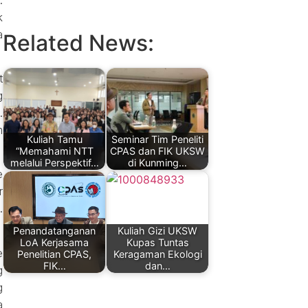
k
a
Related News:
t
g
.
m
Kuliah Tamu
Seminar Tim Peneliti
“Memahami NTT
CPAS dan FIK UKSW
melalui Perspektif…
di Kunming…
e
r
.
Penandatanganan
Kuliah Gizi UKSW
LoA Kerjasama
Kupas Tuntas
e
Penelitian CPAS,
Keragaman Ekologi
FIK…
dan…
g
g
a