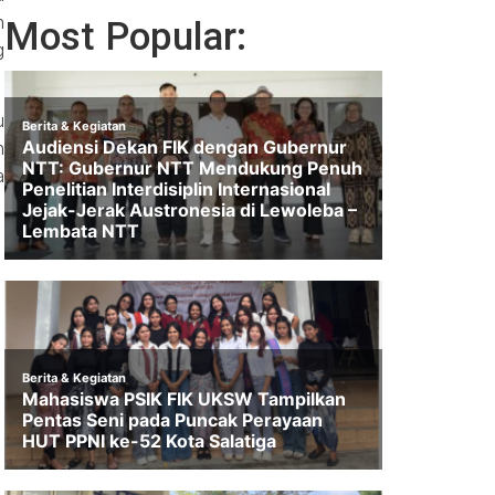
n
Most Popular:
g
u
n
a