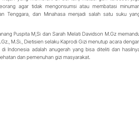
seorang agar tidak mengonsumsi atau membatasi minuma
r dan Tenggara, dan Minahasa menjadi salah satu suku yan
hanang Puspita M,Si dan Sarah Melati Davidson M.Gz memand
.Gz., M.Si., Dietisien selaku Kaprodi Gizi menutup acara denga
i Indonesia adalah anugerah yang bisa diteliti dan hasilny
ehatan dan pemenuhan gizi masyarakat.