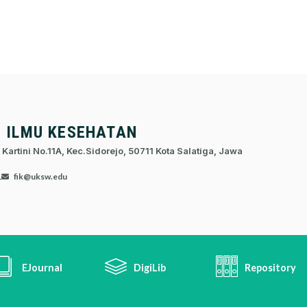
S ILMU KESEHATAN
 Kartini No.11A, Kec.Sidorejo, 50711 Kota Salatiga, Jawa
1
fik@uksw.edu
EJournal
DigiLib
Repository