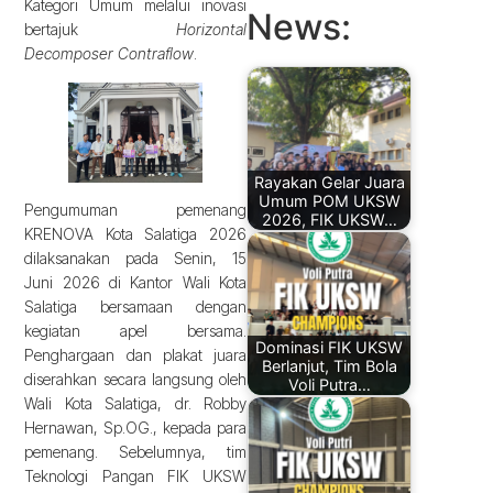
Kategori Umum melalui inovasi
News:
bertajuk
Horizontal
Decomposer Contraflow
.
Rayakan Gelar Juara
Umum POM UKSW
Pengumuman pemenang
2026, FIK UKSW…
KRENOVA Kota Salatiga 2026
dilaksanakan pada Senin, 15
Juni 2026 di Kantor Wali Kota
Salatiga bersamaan dengan
kegiatan apel bersama.
Dominasi FIK UKSW
Penghargaan dan plakat juara
Berlanjut, Tim Bola
diserahkan secara langsung oleh
Voli Putra…
Wali Kota Salatiga, dr. Robby
Hernawan, Sp.OG., kepada para
pemenang. Sebelumnya, tim
Teknologi Pangan FIK UKSW