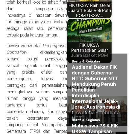
telah berhasil lolos ke tahap final
FIK UKSW Raih Gelar
dan mempresentasikan
Juara 1 Bola Voli Putri
inovasinya di hadapan dewan
POM UKSW…
juri hingga akhirnya dinobatkan
sebagai salah satu pemenang
terbaik pada kategori umum.
FIK UKSW
Inovasi
Horizontal Decomposer
Pertahankan Gelar
Contraflow
dikembangkan
Juara Basket POM
sebagai solusi pengelolaan
2026,…
sampah organik rumah tangga
yang praktis, efisien, dan
berkelanjutan. Inovasi ini
berangkat dari permasalahan
Most Popular:
meningkatnya volume sampah
rumah tangga yang menjadi
tantangan serius bagi
pemerintah daerah, khususnya
terkait keterbatasan daya
tampung Tempat Penampungan
Sementara (TPS) dan Tempat