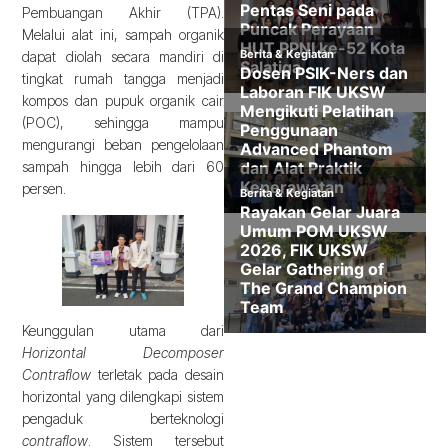
Pembuangan Akhir (TPA).
Melalui alat ini, sampah organik
dapat diolah secara mandiri di
tingkat rumah tangga menjadi
kompos dan pupuk organik cair
(POC), sehingga mampu
mengurangi beban pengelolaan
sampah hingga lebih dari 60
persen.
Keunggulan utama dari
Horizontal Decomposer
Contraflow
terletak pada desain
horizontal yang dilengkapi sistem
pengaduk berteknologi
contraflow
. Sistem tersebut