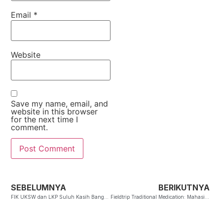
Email
*
Website
Save my name, email, and
website in this browser
for the next time I
comment.
SEBELUMNYA
BERIKUTNYA
FIK UKSW dan LKP Suluh Kasih Bangsa Ajak Generasi Kampus Berperan Aktif Cegah Dengue
Fieldtrip Traditional Medication: Mahasiswa Keperawatan FIK UKSW Dalami Pemanfaatan Tanaman Obat