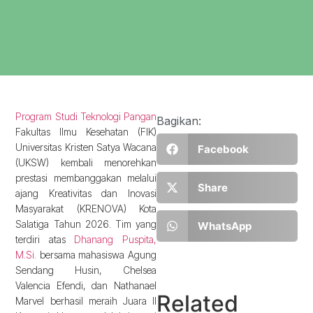
Program Studi Teknologi Pangan
Bagikan:
Fakultas Ilmu Kesehatan (FIK)
Universitas Kristen Satya Wacana
Facebook
(UKSW) kembali menorehkan
prestasi membanggakan melalui
Share
ajang Kreativitas dan Inovasi
Masyarakat (KRENOVA) Kota
Salatiga Tahun 2026. Tim yang
WhatsApp
terdiri atas
Dhanang Puspita,
M.Si.
bersama mahasiswa Agung
Sendang Husin, Chelsea
Valencia Efendi, dan Nathanael
Related
Marvel berhasil meraih Juara II