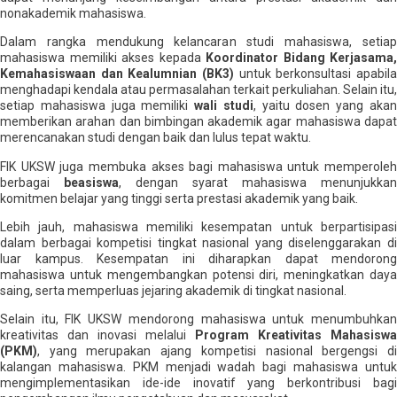
nonakademik mahasiswa.
Dalam rangka mendukung kelancaran studi mahasiswa, setiap
mahasiswa memiliki akses kepada
Koordinator Bidang Kerjasama,
Kemahasiswaan dan Kealumnian
(BK3)
untuk berkonsultasi apabil
menghadapi kendala atau permasalahan terkait perkuliahan. Selain itu,
setiap mahasiswa juga memiliki
wali studi
, yaitu dosen yang aka
memberikan arahan dan bimbingan akademik agar mahasiswa dapat
merencanakan studi dengan baik dan lulus tepat waktu.
FIK UKSW juga membuka akses bagi mahasiswa untuk memperoleh
berbagai
beasiswa
, dengan syarat mahasiswa menunjukkan
komitmen belajar yang tinggi serta prestasi akademik yang baik.
Lebih jauh, mahasiswa memiliki kesempatan untuk berpartisipasi
dalam berbagai kompetisi tingkat nasional yang diselenggarakan di
luar kampus. Kesempatan ini diharapkan dapat mendorong
mahasiswa untuk mengembangkan potensi diri, meningkatkan daya
saing, serta memperluas jejaring akademik di tingkat nasional.
Selain itu, FIK UKSW mendorong mahasiswa untuk menumbuhkan
kreativitas dan inovasi melalui
Program Kreativitas Mahasiswa
(PKM)
, yang merupakan ajang kompetisi nasional bergengsi di
kalangan mahasiswa. PKM menjadi wadah bagi mahasiswa untuk
mengimplementasikan ide-ide inovatif yang berkontribusi bagi