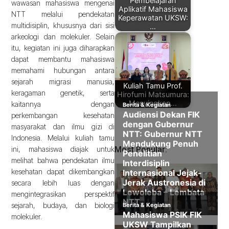
Pembelajaran
wawasan mahasiswa mengenai
Aplikatif Mahasiswa
NTT melalui pendekatan
Keperawatan UKSW:
multidisiplin, khususnya dari sisi
…
arkeologi dan molekuler. Selain
itu, kegiatan ini juga diharapkan
dapat membantu mahasiswa
memahami hubungan antara
sejarah migrasi manusia,
Kuliah Tamu Prof.
keragaman genetik, serta
Hirofumi Matsumura:
Menyingkap…
kaitannya dengan
perkembangan kesehatan
masyarakat dan ilmu gizi di
Indonesia. Melalui kuliah tamu
ini, mahasiswa diajak untuk
Most Popular:
melihat bahwa pendekatan ilmu
kesehatan dapat dikembangkan
secara lebih luas dengan
mengintegrasikan perspektif
sejarah, budaya, dan biologi
molekuler.