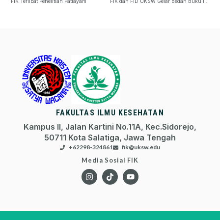
FIK Terlibat Penelitian Patiayam
FIK dan FID UKSW Gelar Bedah Buku IKN
FAKULTAS ILMU KESEHATAN
Kampus II, Jalan Kartini No.11A, Kec.Sidorejo,
50711 Kota Salatiga, Jawa Tengah
+62298-324861
fik@uksw.edu
Media Sosial FIK