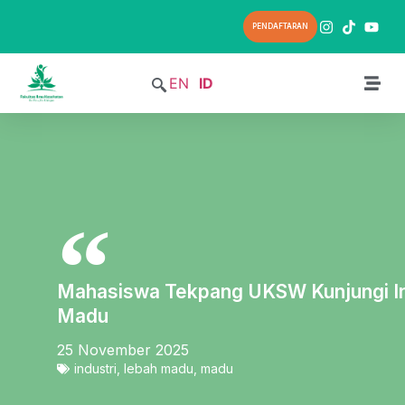
PENDAFTARAN
EN
ID
Mahasiswa Tekpang UKSW Kunjungi In
Madu
25 November 2025
industri
,
lebah madu
,
madu