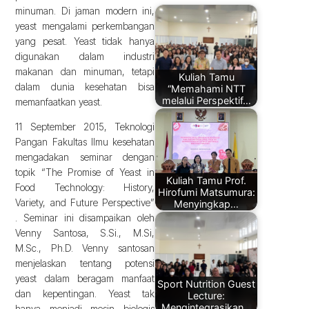
minuman. Di jaman modern ini,
yeast mengalami perkembangan
yang pesat. Yeast tidak hanya
digunakan dalam industri
makanan dan minuman, tetapi
Kuliah Tamu
dalam dunia kesehatan bisa
“Memahami NTT
melalui Perspektif…
memanfaatkan yeast.
11 September 2015, Teknologi
Pangan Fakultas Ilmu kesehatan
mengadakan seminar dengan
topik “The Promise of Yeast in
Kuliah Tamu Prof.
Food Technology: History,
Hirofumi Matsumura:
Variety, and Future Perspective”
Menyingkap…
. Seminar ini disampaikan oleh
Venny Santosa, S.Si., M.Si,
M.Sc., Ph.D. Venny santosan
menjelaskan tentang potensi
yeast dalam beragam manfaat
Sport Nutrition Guest
dan kepentingan. Yeast tak
Lecture:
Mengintegrasikan…
hanya menjadi mesin biologis