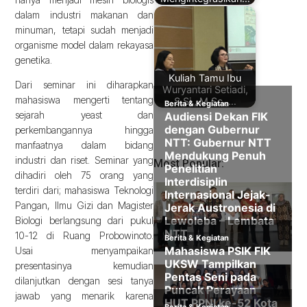
dalam industri makanan dan
minuman, tetapi sudah menjadi
organisme model dalam rekayasa
genetika.
Kuliah Tamu Ibu
Dari seminar ini diharapkan
Wuryantari Setiadi,
mahasiswa mengerti tentang
S.Si., M.Sc.,…
sejarah yeast dan
perkembangannya hingga
manfaatnya dalam bidang
industri dan riset. Seminar yang
Most Popular:
dihadiri oleh 75 orang yang
terdiri dari; mahasiswa Teknologi
Pangan, Ilmu Gizi dan Magister
Biologi berlangsung dari pukul
10-12 di Ruang Probowinoto.
Usai menyampaikan
presentasinya kemudian
dilanjutkan dengan sesi tanya
jawab yang menarik karena