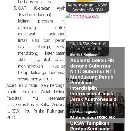
berbasis digital), dan
Keperawatan UKSW
GATI (Gerakan Ayah
Seminar BKKBN
Teladan Indonesia)
Kelima program ini
dirancang untuk
menjawab tantangan
lintas usia dan peran
FIK UKSW Kembali
dalam keluarga, serta
Gelar Pengabdian
mendorong keterlibatan
Masyarakat di…
aktif masyarakat dalam
meningkatkan kualitas
hidup keluarga Indonesia
secara menyeluruh.
Most Popular:
Acara ini dihadiri oleh berbagai
pihak termasuk Wakil Dekan
Fakultas Ilmu Kesehatan
Universitas Kristen Satya Wacana
(UKSW), Ibu Priska Pulungan,
Ph.D.