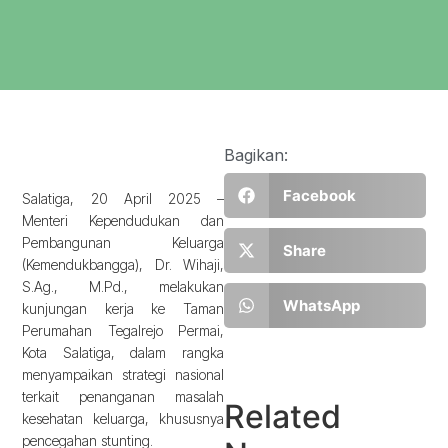
Bagikan:
Facebook
Salatiga, 20 April 2025 –
Menteri Kependudukan dan
Pembangunan Keluarga
Share
(Kemendukbangga), Dr. Wihaji,
S.Ag., M.Pd., melakukan
WhatsApp
kunjungan kerja ke Taman
Perumahan Tegalrejo Permai,
Kota Salatiga, dalam rangka
menyampaikan strategi nasional
terkait penanganan masalah
Related
kesehatan keluarga, khususnya
pencegahan stunting.