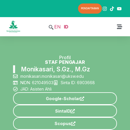
PENDAFTARAN
EN
ID
Profil
STAF PENGAJAR
Monikasari, S.Gz., M.Gz
monikasari.monikasari@uksw.edu
NIDN: 621049503
Sinta ID: 6903668
JAD: Asisten Ahli
Google-Scholar
SintaID
Scopus