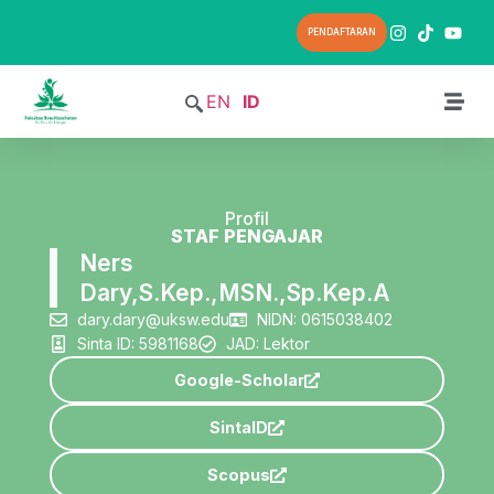
PENDAFTARAN
EN
ID
Profil
STAF PENGAJAR
Ners
Dary,S.Kep.,MSN.,Sp.Kep.A
dary.dary@uksw.edu
NIDN: 0615038402
Sinta ID: 5981168
JAD: Lektor
Google-Scholar
SintaID
Scopus