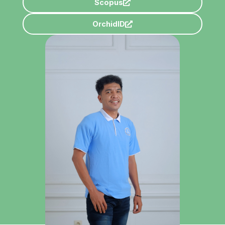
Scopus
OrchidID