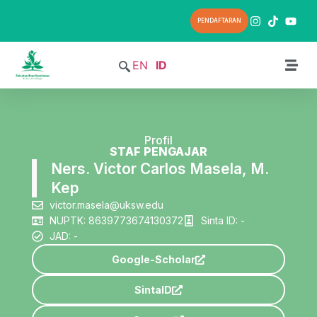
PENDAFTARAN
EN
ID
Profil
STAF PENGAJAR
Ners. Victor Carlos Masela, M.
Kep
victor.masela@uksw.edu
NUPTK: 8639773674130372
Sinta ID: -
JAD: -
Google-Scholar
SintaID