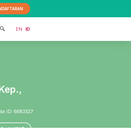
NDAFTARAN
EN
ID
Kep.,
nta ID: 6683327
OrchidID