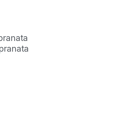
pranata
pranata