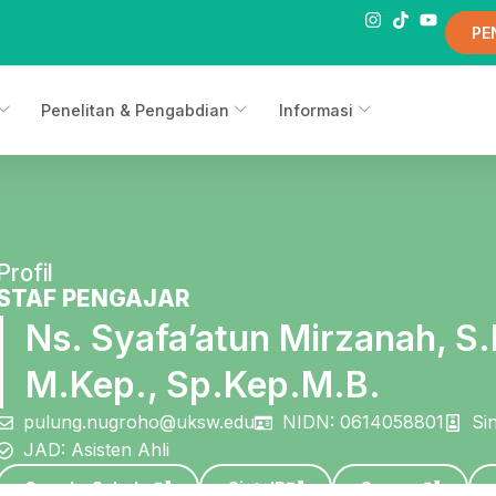
PE
Penelitan & Pengabdian
Informasi
Profil
STAF PENGAJAR
Ns. Syafa’atun Mirzanah, S.
M.Kep., Sp.Kep.M.B.
pulung.nugroho@uksw.edu
NIDN: 0614058801
Si
JAD: Asisten Ahli
Google-Scholar
SintaID
Scopus