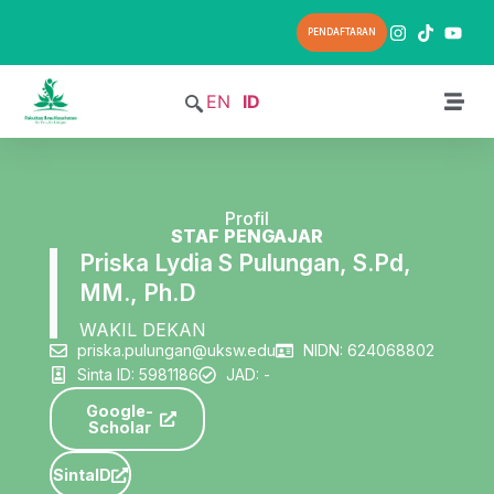
PENDAFTARAN
EN
ID
Profil
STAF PENGAJAR
Priska Lydia S Pulungan, S.Pd,
MM., Ph.D
WAKIL DEKAN
priska.pulungan@uksw.edu
NIDN: 624068802
Sinta ID: 5981186
JAD: -
Google-
Scholar
SintaID