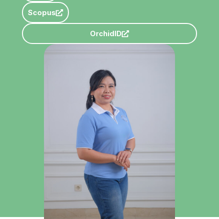
Scopus
OrchidID