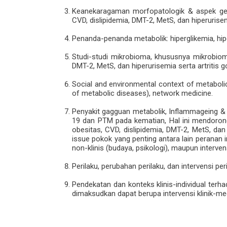
Keanekaragaman morfopatologik & aspek genet
CVD, dislipidemia, DMT-2, MetS, dan hiperurisem
Penanda-penanda metabolik: hiperglikemia, hiperu
Studi-studi mikrobioma, khususnya mikrobiom
DMT-2, MetS, dan hiperurisemia serta artritis g
Social and environmental context of metabolic
of metabolic diseases), network medicine.
Penyakit gagguan metabolik, Inflammageing &
19 dan PTM pada kematian, Hal ini mendorong 
obesitas, CVD, dislipidemia, DMT-2, MetS, da
issue pokok yang penting antara lain peranan 
non-klinis (budaya, psikologi), maupun interven
Perilaku, perubahan perilaku, dan intervensi p
Pendekatan dan konteks klinis-individual terha
dimaksudkan dapat berupa intervensi klinik-med