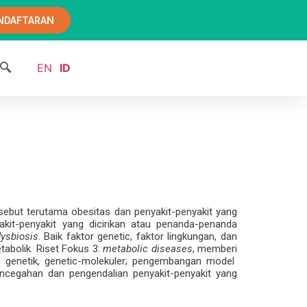
NDAFTARAN
EN
ID
sebut terutama obesitas dan penyakit-penyakit yang
akit-penyakit yang dicirikan atau penanda-penanda
ysbiosis
. Baik faktor genetic, faktor lingkungan, dan
abolik. Riset Fokus 3:
metabolic diseases
, memberi
i, genetik, genetic-molekuler; pengembangan model
encegahan dan pengendalian penyakit-penyakit yang