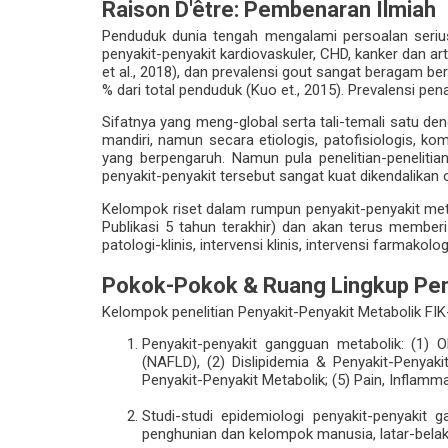
Raison D'être: Pembenaran Ilmiah
Penduduk dunia tengah mengalami persoalan serius p
penyakit-penyakit kardiovaskuler, CHD, kanker dan art
et al., 2018), dan prevalensi gout sangat beragam b
% dari total penduduk (Kuo et., 2015). Prevalensi pen
Sifatnya yang meng-global serta tali-temali satu den
mandiri, namun secara etiologis, patofisiologis, ko
yang berpengaruh. Namun pula penelitian-penelitia
penyakit-penyakit tersebut sangat kuat dikendalikan 
Kelompok riset dalam rumpun penyakit-penyakit met
Publikasi 5 tahun terakhir) dan akan terus memberi
patologi-klinis, intervensi klinis, intervensi farmakol
Pokok-Pokok & Ruang Lingkup Pen
Kelompok penelitian Penyakit-Penyakit Metabolik F
Penyakit-penyakit gangguan metabolik: (1) O
(NAFLD), (2) Dislipidemia & Penyakit-Penyakit
Penyakit-Penyakit Metabolik; (5) Pain, Infla
Studi-studi epidemiologi penyakit-penyaki
penghunian dan kelompok manusia, latar-belak