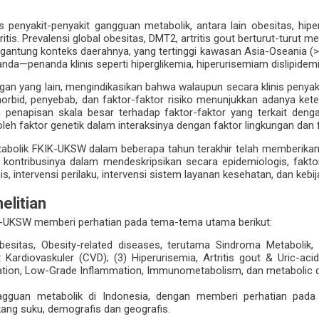
enyakit-penyakit gangguan metabolik, antara lain obesitas, hipert
ritis. Prevalensi global obesitas, DMT2, artritis gout berturut-turut 
ergantung konteks daerahnya, yang tertinggi kawasan Asia-Oseania (>
anda—penanda klinis seperti hiperglikemia, hiperurisemiam dislipidemia
gan yang lain, mengindikasikan bahwa walaupun secara klinis penyaki
morbid, penyebab, dan faktor-faktor risiko menunjukkan adanya kete
n penapisan skala besar terhadap faktor-faktor yang terkait den
oleh faktor genetik dalam interaksinya dengan faktor lingkungan dan 
abolik FKIK-UKSW dalam beberapa tahun terakhir telah memberikan p
 kontribusinya dalam mendeskripsikan secara epidemiologis, faktor-
ogis, intervensi perilaku, intervensi sistem layanan kesehatan, dan kebij
elitian
IK-UKSW memberi perhatian pada tema-tema utama berikut:
besitas, Obesity-related diseases, terutama Sindroma Metabolik, 
 Kardiovaskuler (CVD); (3) Hiperurisemia, Artritis gout & Uric-aci
mmation, Low-Grade Inflammation, Immunometabolism, dan metabolic 
t gagguan metabolik di Indonesia, dengan memberi perhatian pa
ang suku, demografis dan geografis.