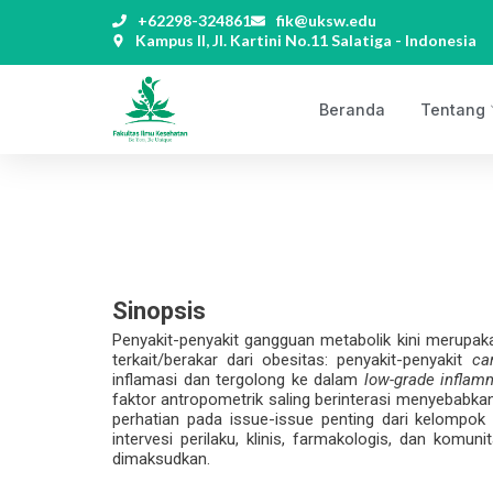
+62298-324861
fik@uksw.edu
Kampus II, Jl. Kartini No.11 Salatiga - Indonesia
Beranda
Tentang
Sinopsis
Penyakit-penyakit gangguan metabolik kini merupak
terkait/berakar dari obesitas: penyakit-penyakit
ca
inflamasi dan tergolong ke dalam
low-grade inflam
faktor antropometrik saling berinterasi menyebabka
perhatian pada issue-issue penting dari kelompok
intervesi perilaku, klinis, farmakologis, dan ko
dimaksudkan.