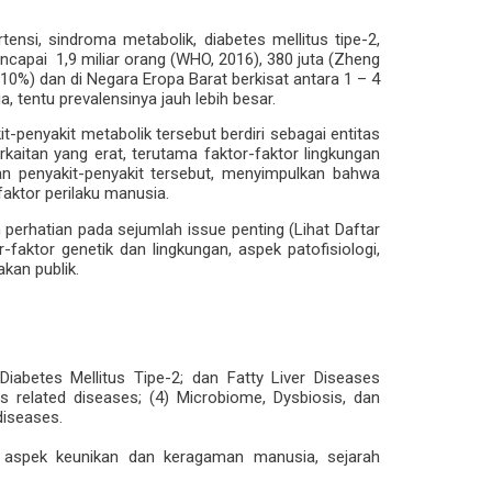
ensi, sindroma metabolik, diabetes mellitus tipe-2,
mencapai 1,9 miliar orang (WHO, 2016), 380 juta (Zheng
10%) dan di Negara Eropa Barat berkisat antara 1 – 4
, tentu prevalensinya jauh lebih besar.
t-penyakit metabolik tersebut berdiri sebagai entitas
rkaitan yang erat, terutama faktor-faktor lingkungan
gan penyakit-penyakit tersebut, menyimpulkan bahwa
faktor perilaku manusia.
erhatian pada sejumlah issue penting (Lihat Daftar
faktor genetik dan lingkungan, aspek patofisiologi,
akan publik.
Diabetes Mellitus Tipe-2; dan Fatty Liver Diseases
ds related diseases; (4) Microbiome, Dysbiosis, dan
diseases.
da aspek keunikan dan keragaman manusia, sejarah