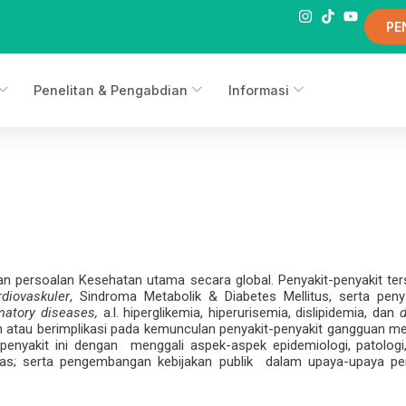
PE
Penelitan & Pengabdian
Informasi
an persoalan Kesehatan utama secara global. Penyakit-penyakit ter
rdiovaskuler
, Sindroma Metabolik & Diabetes Mellitus, serta peny
matory diseases,
a.l. hiperglikemia, hiperurisemia, dislipidemia, dan
d
n atau berimplikasi pada kemunculan penyakit-penyakit gangguan met
 penyakit ini dengan menggali aspek-aspek epidemiologi, patolog
munitas; serta pengembangan kebijakan publik dalam upaya-upaya p