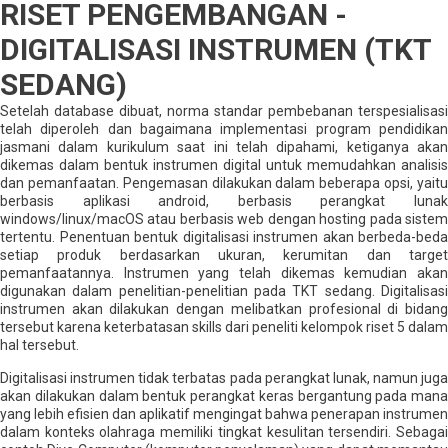
RISET PENGEMBANGAN -
DIGITALISASI INSTRUMEN (TKT
SEDANG)
Setelah database dibuat, norma standar pembebanan terspesialisasi
telah diperoleh dan bagaimana implementasi program pendidikan
jasmani dalam kurikulum saat ini telah dipahami, ketiganya akan
dikemas dalam bentuk instrumen digital untuk memudahkan analisis
dan pemanfaatan. Pengemasan dilakukan dalam beberapa opsi, yaitu
berbasis aplikasi android, berbasis perangkat lunak
windows/linux/macOS atau berbasis web dengan hosting pada sistem
tertentu. Penentuan bentuk digitalisasi instrumen akan berbeda-beda
setiap produk berdasarkan ukuran, kerumitan dan target
pemanfaatannya. Instrumen yang telah dikemas kemudian akan
digunakan dalam penelitian-penelitian pada TKT sedang. Digitalisasi
instrumen akan dilakukan dengan melibatkan profesional di bidang
tersebut karena keterbatasan skills dari peneliti kelompok riset 5 dalam
hal tersebut.
Digitalisasi instrumen tidak terbatas pada perangkat lunak, namun juga
akan dilakukan dalam bentuk perangkat keras bergantung pada mana
yang lebih efisien dan aplikatif mengingat bahwa penerapan instrumen
dalam konteks olahraga memiliki tingkat kesulitan tersendiri. Sebagai