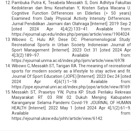
Pambuka Putra K, Tesabela Messakh S, Doni Adhitya Fakultas
Kedokteran dan Ilmu Kesehatan Y, Kristen Satya Wacana U.
Cognitive Function Differences on Elderlies (> 50 years)
Examined from Daily Physical Activity Intensity Differences.
Jurnal Pendidikan Jasmani dan Olahraga [Internet]. 2019 Sep 2
[cited 2024 Apr 4];4(2):133–41. Available from:
https://ejournal.upi.edu/index.php/penjas/article/view/1904024
Wibowo C, Hulu AP, Dese DC. Phenomenological Study:
Recreational Sports in Urban Society. Indonesian Journal of
Sport Management [Internet]. 2023 Oct 31 [cited 2024 Apr
4];3(2):189–97. Available from:
https://ejournal.unma.ac.id/index.php/ijsm/article/view/6978
Wibowo C, Messakh ST, Tarigan RA. The meaning of recreational
sports for modern society as a lifestyle to stay active and fit.
Journal Of Sport Education (JOPE) [Internet]. 2023 Dec 24 [cited
2024 Apr 4];6(1):1–18. Available from:
https://jope.ejournal.unri.ac.id/index.php/jope/article/view/8169
Messakh ST, Prasetyo YW, Putra KP. Studi Perilaku Rekreasi
Masyarakat RT 03 RW 02 Dukuh Menjing Kabupaten
Karanganyar Selama Pandemi Covid-19. JOURNAL OF HUMAN
HEALTH [Internet]. 2022 May 1 [cited 2024 Apr 4];1(2):61–9.
Available from:
https://ejournal.uksw.edu/johh/article/view/6142