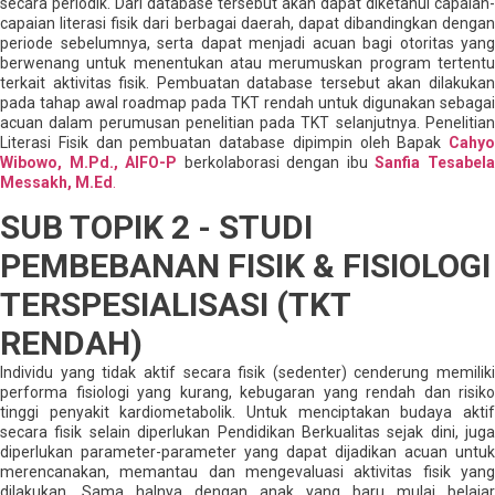
secara periodik. Dari database tersebut akan dapat diketahui capaian-
capaian literasi fisik dari berbagai daerah, dapat dibandingkan dengan
periode sebelumnya, serta dapat menjadi acuan bagi otoritas yang
berwenang untuk menentukan atau merumuskan program tertentu
terkait aktivitas fisik. Pembuatan database tersebut akan dilakukan
pada tahap awal roadmap pada TKT rendah untuk digunakan sebagai
acuan dalam perumusan penelitian pada TKT selanjutnya. Penelitian
Literasi Fisik dan pembuatan database dipimpin oleh Bapak
Cahyo
Wibowo, M.Pd., AIFO-P
berkolaborasi dengan ibu
Sanfia Tesabel
Messakh, M.Ed
.
SUB TOPIK 2 - STUDI
PEMBEBANAN FISIK & FISIOLOGI
TERSPESIALISASI (TKT
RENDAH)
Individu yang tidak aktif secara fisik (sedenter) cenderung memiliki
performa fisiologi yang kurang, kebugaran yang rendah dan risiko
tinggi penyakit kardiometabolik. Untuk menciptakan budaya aktif
secara fisik selain diperlukan Pendidikan Berkualitas sejak dini, juga
diperlukan parameter-parameter yang dapat dijadikan acuan untuk
merencanakan, memantau dan mengevaluasi aktivitas fisik yang
dilakukan. Sama halnya dengan anak yang baru mulai belajar