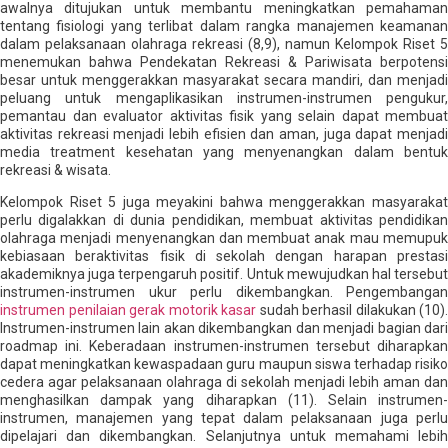
awalnya ditujukan untuk membantu meningkatkan pemahaman
tentang fisiologi yang terlibat dalam rangka manajemen keamanan
dalam pelaksanaan olahraga rekreasi (8,9), namun Kelompok Riset 5
menemukan bahwa Pendekatan Rekreasi & Pariwisata berpotensi
besar untuk menggerakkan masyarakat secara mandiri, dan menjadi
peluang untuk mengaplikasikan instrumen-instrumen pengukur,
pemantau dan evaluator aktivitas fisik yang selain dapat membuat
aktivitas rekreasi menjadi lebih efisien dan aman, juga dapat menjadi
media treatment kesehatan yang menyenangkan dalam bentuk
rekreasi & wisata.
Kelompok Riset 5 juga meyakini bahwa menggerakkan masyarakat
perlu digalakkan di dunia pendidikan, membuat aktivitas pendidikan
olahraga menjadi menyenangkan dan membuat anak mau memupuk
kebiasaan beraktivitas fisik di sekolah dengan harapan prestasi
akademiknya juga terpengaruh positif. Untuk mewujudkan hal tersebut
instrumen-instrumen ukur perlu dikembangkan. Pengembangan
instrumen penilaian gerak motorik kasar
sudah berhasil dilakukan (10).
Instrumen-instrumen lain akan dikembangkan dan menjadi bagian dari
roadmap ini. Keberadaan instrumen-instrumen tersebut diharapkan
dapat meningkatkan kewaspadaan guru maupun siswa terhadap risiko
cedera agar pelaksanaan olahraga di sekolah menjadi lebih aman dan
menghasilkan dampak yang diharapkan (11). Selain instrumen-
instrumen, manajemen yang tepat dalam pelaksanaan juga perlu
dipelajari dan dikembangkan. Selanjutnya untuk memahami lebih