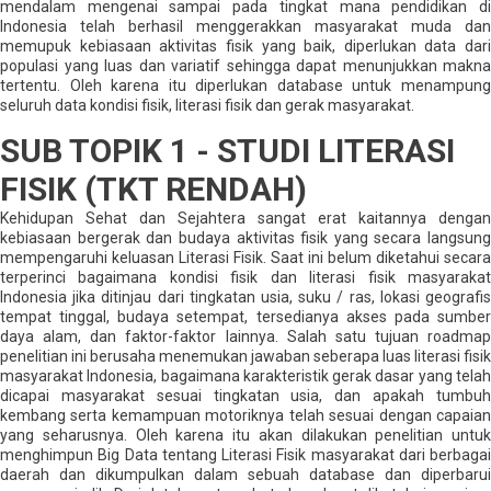
mendalam mengenai sampai pada tingkat mana pendidikan di
Indonesia telah berhasil menggerakkan masyarakat muda dan
memupuk kebiasaan aktivitas fisik yang baik, diperlukan data dari
populasi yang luas dan variatif sehingga dapat menunjukkan makna
tertentu. Oleh karena itu diperlukan database untuk menampung
seluruh data kondisi fisik, literasi fisik dan gerak masyarakat.
SUB TOPIK 1 - STUDI LITERASI
FISIK (TKT RENDAH)
Kehidupan Sehat dan Sejahtera sangat erat kaitannya dengan
kebiasaan bergerak dan budaya aktivitas fisik yang secara langsung
mempengaruhi keluasan Literasi Fisik. Saat ini belum diketahui secara
terperinci bagaimana kondisi fisik dan literasi fisik masyarakat
Indonesia jika ditinjau dari tingkatan usia, suku / ras, lokasi geografis
tempat tinggal, budaya setempat, tersedianya akses pada sumber
daya alam, dan faktor-faktor lainnya. Salah satu tujuan roadmap
penelitian ini berusaha menemukan jawaban seberapa luas literasi fisik
masyarakat Indonesia, bagaimana karakteristik gerak dasar yang telah
dicapai masyarakat sesuai tingkatan usia, dan apakah tumbuh
kembang serta kemampuan motoriknya telah sesuai dengan capaian
yang seharusnya. Oleh karena itu akan dilakukan penelitian untuk
menghimpun Big Data tentang Literasi Fisik masyarakat dari berbagai
daerah dan dikumpulkan dalam sebuah database dan diperbarui