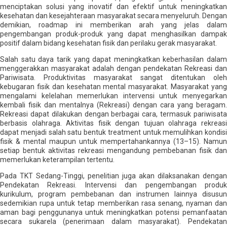
menciptakan solusi yang inovatif dan efektif untuk meningkatkan
kesehatan dan kesejahteraan masyarakat secara menyeluruh. Dengan
demikian, roadmap ini memberikan arah yang jelas dalam
pengembangan produk-produk yang dapat menghasilkan dampak
positif dalam bidang kesehatan fisik dan perilaku gerak masyarakat.
Salah satu daya tarik yang dapat meningkatkan keberhasilan dalam
menggerakkan masyarakat adalah dengan pendekatan Rekreasi dan
Pariwisata. Produktivitas masyarakat sangat ditentukan oleh
kebugaran fisik dan kesehatan mental masyarakat. Masyarakat yang
mengalami kelelahan memerlukan intervensi untuk menyegarkan
kembali fisik dan mentalnya (Rekreasi) dengan cara yang beragam.
Rekreasi dapat dilakukan dengan berbagai cara, termasuk pariwisata
berbasis olahraga. Aktivitas fisik dengan tujuan olahraga rekreasi
dapat menjadi salah satu bentuk treatment untuk memulihkan kondisi
fisik & mental maupun untuk mempertahankannya (13–15). Namun
setiap bentuk aktivitas rekreasi mengandung pembebanan fisik dan
memerlukan keterampilan tertentu.
Pada TKT Sedang-Tinggi, penelitian juga akan dilaksanakan dengan
Pendekatan Rekreasi. Intervensi dan pengembangan produk
kurikulum, program pembebanan dan instrumen lainnya disusun
sedemikian rupa untuk tetap memberikan rasa senang, nyaman dan
aman bagi penggunanya untuk meningkatkan potensi pemanfaatan
secara sukarela (penerimaan dalam masyarakat). Pendekatan