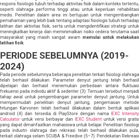
respons fisiologis tubuh terhadap aktivitas fisik dalam konteks tertentu,
seperti olahraga performa tinggi atau untuk keperluan rehabilitasi
medis. Penelitian dalam area ini bertujuan untuk mengembangkan
pemahaman yang lebih baik tentang adaptasi fisiologis tubuh terhadap
latihan dan aktivitas fisik, serta untuk mengidentifikasi strategi untuk
meningkatkan kinerja dan meminimalkan risiko cedera terutama saat
masyarakat yang masih sangat awam
memulai untuk melakuka
latihan fisik
.
PERIODE SEBELUMNYA (2019-
2024)
Pada periode sebelumnya beberapa penelitian terkait fisiologi olahraga
telah berhasil dilakukan. Parameter denyut jantung telah berhasil
dipelajari dan berhasil menemukan perbedaan antara fluktuasi
frekuensi pada individu aktif & sedenter (3). Temuan tersebut menjadi
tahap awal untuk pengembangan parameter denyut jantung. Untuk
mempermudah penelitian denyut jantung, pengemasan metode
hitungan Karvonen telah berhasil dilakukan dalam bentuk aplikasi
android (4) dan tersedia di PlayStore dengan nama
IEXC Intensit
Calculator
untuk versi berbayar dan
IEXC Student
untuk versi grati
yang dapat dimanfaatkan mahasiswa untuk belajar. Penelitian fisiologi
pada industri olahraga dan rekreasi telah berhasil dilakukan pula,
terkait olahraga selam SCUBA & Freedive (5–7). Pendekatan Rekreasi