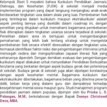
Kelompok Riset 5 meyakini bahwa Kurikulum Pendidikan Jasmani,
Olahraga, dan Kesehatan (PJOK) di sekolah menjadi media
implementasi program yang dapat langsung menjangkau anak-anak
berdasarkan tingkatan usia dalam skala yang luas. Pembebanan fisik
yang terintegrasi dalam kurikulum maupun ekstrakurikuler adalah
aspek penting lainnya yang diselidiki dalam roadmap ini, dengan
penelitian yang ditujukan untuk memahami bagaimana pembebanan
fisik diterapkan dalam tingkatan usianya secara terjadwal di sekolah.
Penelitian dalam area ini bertujuan untuk mengembangkan
pemahaman yang lebih baik tentang strategi untuk mengelola
pembebanan fisik secara efektif disesuaikan dengan tingkatan usia,
termasuk identifikasi faktor risiko dan pengembangan intervensi untuk
mencegah cedera dan mengoptimalkan capaian literasi fisik yang
seharusnya diperoleh. Dengan demikian evaluasi dan pengembangan
kurikulum dapat dilakukan untuk menyediakan Pendidikan Berkualitas
terutama yang berkaitan dengan aspek budaya gerak dan potensinya
di sekolah. Budaya gerak di sekolah juga akan dipelajari korelasinya
dengan aspek kesehatan mental. Bagaimana kurikulum dan
ekstrakurikuler diberlakukan, bagaimana beban yang diterima peserta
didik, beban kerja yang dialami guru dan dampaknya terhadap
kesejahteraan mental siswa maupun guru. Studi manajemen program
pendidikan jasmani dalam populasi, dipimpin oleh Ibu
Priska L. S
Pulungan, M.M.
, berkolaborasi dengan Bapak
Dennys Christove
Dese, MBA
.