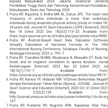
kepada Masyarakat 2024. Jakarta: Direktorat Jenderal
Pendidikan Tinggi, Riset, dan Teknologi, Kementerian Pendidikan,
Kebudayaan, Riset, dan Teknologi; 2024.
Putra KP, Agustina V, Ardha MA Al, Zebua JPE. The heart rate
frequency of active individuals is lower than sedentary
individuals during anaerobic physical activity (study on males 18-
24 years old). Journal Of Sport Education (JOPE) [Internet]. 2023
Nov 18 [cited 2023 Dec 18];5(2):113–23. Available from:
https://jope.ejournal.unri.ac.id/index.php/jope/article/view/8082
Putra KP. Android-Based Heart Rate Calculator Software
Simplify Calculation of Karvonen Formula. In: The 14th
International Nursing Conference. Surabaya: Faculty of Nursing,
Airlangga University; 2023. p. 193–7.
Putra KP, Triandhini RLNKR, Wicaksana A, Messakh ST. Body fat
levels and its negative correlation to apnea duration. Jurnal
Keolahragaan [Internet]. 2022 Apr 25 [cited 2022 Jul
18];10(1):110–7. Available from:
https://journal.uny.ac.id/index.php/jolahraga/article/view/48131
Putra KP, Karwur FF, Hidayati NW. VO2max Berkorelasi Negatif
dengan Kemampuan Tahan Nafas (Apnea). JOSSAE : Journal of
Sport Science and Education [Internet]. 2020 Oct 31 [cited 2021
May 27];5(2):139. Available from:
http://journal.unesa.ac.id/index.php/jossae/indexhttp://dx.doi.
147
Putra KP, Pratama RP, Nugroho KPA. Kapasitas Vital Paru