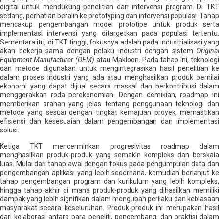
digital untuk mendukung penelitian dan intervensi program. Di TKT
sedang, perhatian beralih ke prototyping dan intervensi populasi. Tahap
mencakup pengembangan model prototipe untuk produk serta
implementasi intervensi yang ditargetkan pada populasi tertentu.
Sementara itu, di TKT tinggi, fokusnya adalah pada industrialisasi yang
akan bekerja sama dengan pelaku industri dengan sistem
Original
Equipment Manufacturer (OEM)
atau Makloon. Pada tahap ini, teknologi
dan metode digunakan untuk mengintegrasikan hasil penelitian ke
dalam proses industri yang ada atau menghasilkan produk bernilai
ekonomi yang dapat dijual secara massal dan berkontribusi dalam
menggerakkan roda perekonomian. Dengan demikian, roadmap ini
memberikan arahan yang jelas tentang penggunaan teknologi dan
metode yang sesuai dengan tingkat kemajuan proyek, memastikan
efisiensi dan kesesuaian dalam pengembangan dan implementasi
solusi.
Ketiga TKT mencerminkan progresivitas roadmap dalam
menghasilkan produk-produk yang semakin kompleks dan berskala
luas. Mulai dari tahap awal dengan fokus pada pengumpulan data dan
pengembangan aplikasi yang lebih sederhana, kemudian berlanjut ke
tahap pengembangan program dan kurikulum yang lebih kompleks,
hingga tahap akhir di mana produk-produk yang dihasilkan memiliki
dampak yang lebih signifikan dalam mengubah perilaku dan kebiasaan
masyarakat secara keseluruhan. Produk-produk ini merupakan hasil
dari kolaborasi antara para peneliti, pengembang, dan praktisi dalam