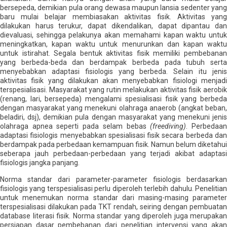
bersepeda, demikian pula orang dewasa maupun lansia sedenter yang
baru mulai belajar membiasakan aktivitas fisik. Aktivitas yang
dilakukan harus terukur, dapat dikendalikan, dapat dipantau dan
dievaluasi, sehingga pelakunya akan memahami kapan waktu untuk
meningkatkan, kapan waktu untuk menurunkan dan kapan waktu
untuk istirahat. Segala bentuk aktivitas fisik memiliki pembebanan
yang berbeda-beda dan berdampak berbeda pada tubuh serta
menyebabkan adaptasi fisiologis yang berbeda. Selain itu jenis
aktivitas fisik yang dilakukan akan menyebabkan fisiologi menjadi
terspesialisasi. Masyarakat yang rutin melakukan aktivitas fisik aerobik
(renang, lari, bersepeda) mengalami spesialisasi fisik yang berbeda
dengan masyarakat yang menekuni olahraga anaerob (angkat beban,
beladiri, dsj), demikian pula dengan masyarakat yang menekuni jenis
olahraga apnea seperti pada selam bebas
(freediving)
. Perbedaa
adaptasi fisiologis menyebabkan spesialisasi fisik secara berbeda dan
berdampak pada perbedaan kemampuan fisik. Namun belum diketahui
seberapa jauh perbedaan-perbedaan yang terjadi akibat adaptasi
fisiologis jangka panjang.
Norma standar dari parameter-parameter fisiologis berdasarkan
fisiologis yang terspesialisasi perlu diperoleh terlebih dahulu. Penelitian
untuk menemukan norma standar dari masing-masing parameter
terspesialisasi dilakukan pada TKT rendah, seiring dengan pembuatan
database literasi fisik. Norma standar yang diperoleh juga merupakan
persiapan dasar pembebanan dari penelitian intervensi yang akan