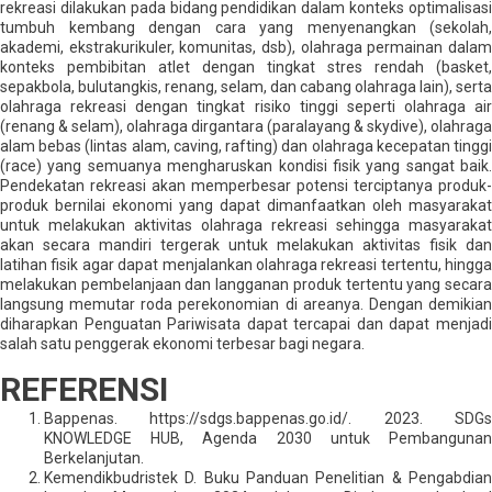
rekreasi dilakukan pada bidang pendidikan dalam konteks optimalisasi
tumbuh kembang dengan cara yang menyenangkan (sekolah,
akademi, ekstrakurikuler, komunitas, dsb), olahraga permainan dalam
konteks pembibitan atlet dengan tingkat stres rendah (basket,
sepakbola, bulutangkis, renang, selam, dan cabang olahraga lain), serta
olahraga rekreasi dengan tingkat risiko tinggi seperti olahraga air
(renang & selam), olahraga dirgantara (paralayang & skydive), olahraga
alam bebas (lintas alam, caving, rafting) dan olahraga kecepatan tinggi
(race) yang semuanya mengharuskan kondisi fisik yang sangat baik.
Pendekatan rekreasi akan memperbesar potensi terciptanya produk-
produk bernilai ekonomi yang dapat dimanfaatkan oleh masyarakat
untuk melakukan aktivitas olahraga rekreasi sehingga masyarakat
akan secara mandiri tergerak untuk melakukan aktivitas fisik dan
latihan fisik agar dapat menjalankan olahraga rekreasi tertentu, hingga
melakukan pembelanjaan dan langganan produk tertentu yang secara
langsung memutar roda perekonomian di areanya. Dengan demikian
diharapkan Penguatan Pariwisata dapat tercapai dan dapat menjadi
salah satu penggerak ekonomi terbesar bagi negara.
REFERENSI
Bappenas. https://sdgs.bappenas.go.id/. 2023. SDGs
KNOWLEDGE HUB, Agenda 2030 untuk Pembangunan
Berkelanjutan.
Kemendikbudristek D. Buku Panduan Penelitian & Pengabdian