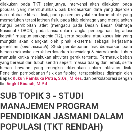
dilakukan pada TKT selanjutnya. Intervensi akan dilakukan pada
populasi yang membutuhkan, baik berdasarkan data yang diperoleh
dari database literasi fisik, pada pasien penyakit kardiometabolik yang
memerlukan terapi latihan fisik, pada klub olahraga yang menjalankan
fungsi pembibitan atlet (mengacu pada Desain Besar Olahraga
Nasional / DBON), pada lansia dalam rangka pencegahan degradasi
kognitif maupun sarkopenia (12), serta populasi atau kasus lain yang
mungkin akan diangkat oleh pihak eksternal sebagai kerjasama
penelitian
(joint research
). Studi pembebanan fisik didasarkan pad
beban mekanika gerak berdasarkan kinesiologi & biomekanika tubuh
manusia ketika melakukan aktivitas gerak tertentu. Termasuk beban
yang berasal dari tubuh sendiri seperti massa tulang dan lemak, serta
beban bawaan yang mungkin dikenakan dalam aktivitas fisik.
Penelitian pembebanan fisik dan fisiologi terspesialisasi dipimpin oleh
Bapak
Kukuh Pambuka Putra, S.Or., M.Kes
, dan berkolaborasi dengan
Ibu
Angkit Kinasih, M.Pd
.
SUB TOPIK 3 - STUDI
MANAJEMEN PROGRAM
PENDIDIKAN JASMANI DALAM
POPULASI (TKT RENDAH)