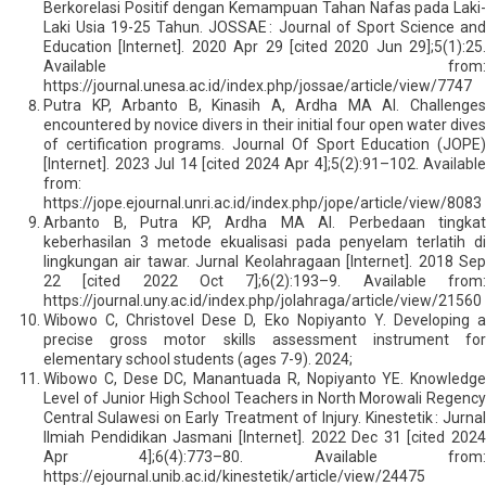
Berkorelasi Positif dengan Kemampuan Tahan Nafas pada Laki-
Laki Usia 19-25 Tahun. JOSSAE : Journal of Sport Science and
Education [Internet]. 2020 Apr 29 [cited 2020 Jun 29];5(1):25.
Available from:
https://journal.unesa.ac.id/index.php/jossae/article/view/7747
Putra KP, Arbanto B, Kinasih A, Ardha MA Al. Challenges
encountered by novice divers in their initial four open water dives
of certification programs. Journal Of Sport Education (JOPE)
[Internet]. 2023 Jul 14 [cited 2024 Apr 4];5(2):91–102. Available
from:
https://jope.ejournal.unri.ac.id/index.php/jope/article/view/8083
Arbanto B, Putra KP, Ardha MA Al. Perbedaan tingkat
keberhasilan 3 metode ekualisasi pada penyelam terlatih di
lingkungan air tawar. Jurnal Keolahragaan [Internet]. 2018 Sep
22 [cited 2022 Oct 7];6(2):193–9. Available from:
https://journal.uny.ac.id/index.php/jolahraga/article/view/21560
Wibowo C, Christovel Dese D, Eko Nopiyanto Y. Developing a
precise gross motor skills assessment instrument for
elementary school students (ages 7-9). 2024;
Wibowo C, Dese DC, Manantuada R, Nopiyanto YE. Knowledge
Level of Junior High School Teachers in North Morowali Regency
Central Sulawesi on Early Treatment of Injury. Kinestetik : Jurnal
Ilmiah Pendidikan Jasmani [Internet]. 2022 Dec 31 [cited 2024
Apr 4];6(4):773–80. Available from:
https://ejournal.unib.ac.id/kinestetik/article/view/24475