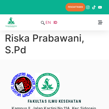
PENDAFTARAN
EN
ID
Riska Prabawani,
S.Pd
FAKULTAS ILMU KESEHATAN
Kampus II, Jalan Kartini No.11A, Kec.Sidorejo,