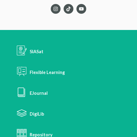
SIASat
Flexible Learning
EJournal
DigiLib
Repository