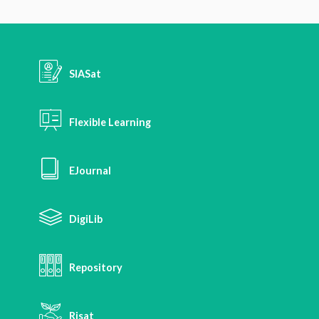
SIASat
Flexible Learning
EJournal
DigiLib
Repository
Risat