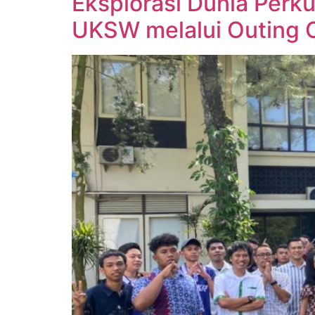
Eksplorasi Dunia Perk
UKSW melalui Outing 