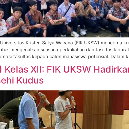
an Universitas Kristen Satya Wacana (FIK UKSW) menerima k
untuk mengenalkan suasana perkuliahan dan fasilitas laborat
omosi fakultas kepada calon mahasiswa potensial. Dalam ke
P) Kelas XII: FIK UKSW Hadirka
ehi Kudus