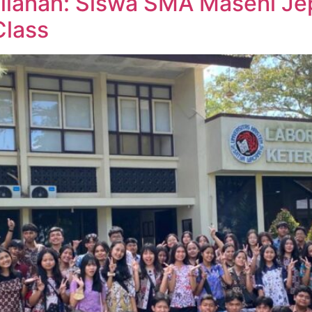
uliahan: Siswa SMA Masehi Je
Class