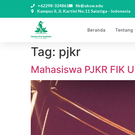
+62298-324861
fik@uksw.edu
Kampus II, Jl. Kartini No.11 Salatiga - Indonesia
Beranda
Tentang
Tag:
pjkr
Mahasiswa PJKR FIK U