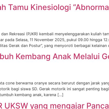
h Tamu Kinesiologi “Abnorma
dan Rekreasi (PJKR) kembali menyelenggarakan kuliah tamu
lar pada Selasa, 11 November 2025, pukul 09.00 hingga 12.0
itas Gerak dan Postur”, yang menyoroti berbagai kelaina
umbuh Kembang Anak Melalui G
a cone berwarna oranye secara berurut dengan jarak yang s
orik bagi siswa SD. Gerak motorik ini sangat penting ba
 tumbuh kembang anak, karena […]
R UKSW yang mengajar Pancas