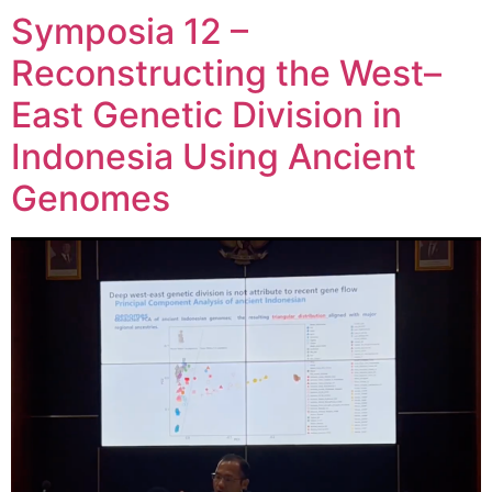
Symposia 12 –
Reconstructing the West–
East Genetic Division in
Indonesia Using Ancient
Genomes