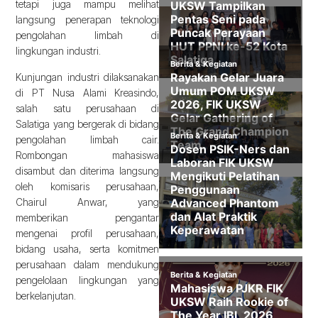
tetapi juga mampu melihat
langsung penerapan teknologi
pengolahan limbah di
lingkungan industri.
Kunjungan industri dilaksanakan
di PT Nusa Alami Kreasindo,
salah satu perusahaan di
Salatiga yang bergerak di bidang
pengolahan limbah cair.
Rombongan mahasiswa
disambut dan diterima langsung
oleh komisaris perusahaan,
Chairul Anwar, yang
memberikan pengantar
mengenai profil perusahaan,
bidang usaha, serta komitmen
perusahaan dalam mendukung
pengelolaan lingkungan yang
berkelanjutan.