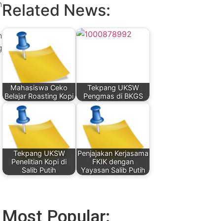
n
Related News:
n
g
Mahasiswa Ceko
Tekpang UKSW
Belajar Roasting Kopi
Pengmas di BKGS
Tekpang UKSW
Penjajakan Kerjasama
Penelitian Kopi di
FKIK dengan
Salib Putih
Yayasan Salib Putih
Most Popular: