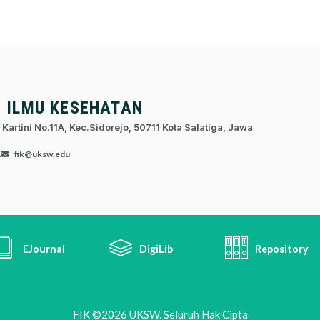
S ILMU KESEHATAN
 Kartini No.11A, Kec.Sidorejo, 50711 Kota Salatiga, Jawa
1
fik@uksw.edu
EJournal
DigiLib
Repository
FIK ©2026 UKSW. Seluruh Hak Cipta