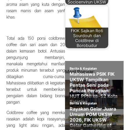
Socioenvirun UKSW
aroma asam yang kuta dengan
rasam manis dan asam yanf
khas.
FKIK Sajikan Roti
Sourdouh dan
Total ada 150 porsi coldbrew
ColdBrew di
coffee dan sari asam dan 20
Borobudur
dalam kemasan botol. Antusias
pengunjung membanjiri,
manakala mengetahui manfaat
produk minuman tersebut yang
Most Popular:
dibagikan cuma-cuma.
Mahasiswa dilibatkan di kegiatan
tersebut untuk memberikan
pengalam dalam bidang bisnis
pangan.
Coldbrew coffee yang mereka
rasakan adalah kopi rasayanya
yang light atau ringan, ada