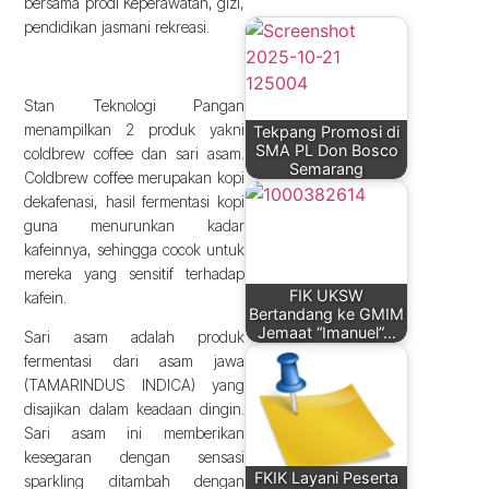
bersama prodi Keperawatan, gizi,
pendidikan jasmani rekreasi.
Stan Teknologi Pangan
menampilkan 2 produk yakni
Tekpang Promosi di
SMA PL Don Bosco
coldbrew coffee dan sari asam.
Semarang
Coldbrew coffee merupakan kopi
dekafenasi, hasil fermentasi kopi
guna menurunkan kadar
kafeinnya, sehingga cocok untuk
mereka yang sensitif terhadap
FIK UKSW
kafein.
Bertandang ke GMIM
Jemaat “Imanuel”…
Sari asam adalah produk
fermentasi dari asam jawa
(TAMARINDUS INDICA) yang
disajikan dalam keadaan dingin.
Sari asam ini memberikan
kesegaran dengan sensasi
FKIK Layani Peserta
sparkling ditambah dengan