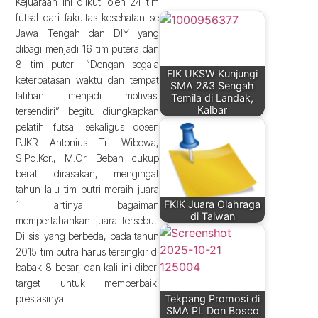
Kejuaraan ini diikuti oleh 24 tim
futsal dari fakultas kesehatan se
Jawa Tengah dan DIY yang
dibagi menjadi 16 tim putera dan
8 tim puteri. “Dengan segala
FIK UKSW Kunjungi
keterbatasan waktu dan tempat
SMA 2&3 Sengah
latihan menjadi motivasi
Temila di Landak,
Kalbar
tersendiri” begitu diungkapkan
pelatih futsal sekaligus dosen
PJKR Antonius Tri Wibowa,
S.Pd.Kor., M.Or. Beban cukup
berat dirasakan, mengingat
tahun lalu tim putri meraih juara
FKIK Juara Olahraga
1 artinya bagaiman
di Taiwan
mempertahankan juara tersebut.
Di sisi yang berbeda, pada tahun
2015 tim putra harus tersingkir di
babak 8 besar, dan kali ini diberi
target untuk memperbaiki
prestasinya.
Tekpang Promosi di
SMA PL Don Bosco