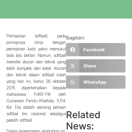
Permainan softball, pada
Bagikan:
prinsipnya mirip dengan
permainan kasti yakni memukul
Facebook
bola lalu berlari. Namun, softball
memiliki aturan dan teknik yang
Share
lebih komplek dan ketat. Aturan
dan teknik dalam softball inilah
yang hari ini, kamis 26 oktober
WhatsApp
2015 diperkenalkan kepada
mahasiswa PJKR-FIK oleh
Gunawan Pandu Khallista, S.Pd.
Kor. Dia adalah seorang pemain
Related
softbal tim nasional sekaligus
pelatih softball.
News:
Dalam kesempatan workshop ini,