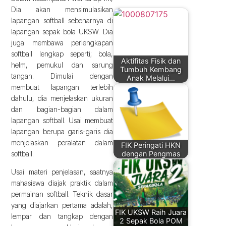
Dia akan mensimulasikan
lapangan softball sebenarnya di
lapangan sepak bola UKSW. Dia
juga membawa perlengkapan
softball lengkap seperti; bola,
Aktifitas Fisik dan
helm, pemukul dan sarung
Tumbuh Kembang
tangan. Dimulai dengan
Anak Melalui…
membuat lapangan terlebih
dahulu, dia menjelaskan ukuran
dan bagian-bagian dalam
lapangan softball. Usai membuat
lapangan berupa garis-garis dia
menjelaskan peralatan dalam
FIK Peringati HKN
softball.
dengan Pengmas
Usai materi penjelasan, saatnya
mahasiswa diajak praktik dalam
permainan softball. Teknik dasar
yang diajarkan pertama adalah,
FIK UKSW Raih Juara
lempar dan tangkap dengan
2 Sepak Bola POM