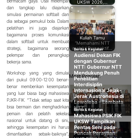
bermacam gaya. Usai melempar
UKSW 2026,…
dan tangkap lalu diajarkan
simulasi permainan softball dan
dia sebagai pemukul bola. Dalam
pelatihan ini juga diajarkan
bagaimana proses komunikasi
Kuliah Tamu
dalam softball untuk membuat
“Memahami NTT
melalui Perspektif…
strategi, bagaimana seorang
pelempar dan penangkap
bekerja sama.
Workshop yang yang dimulai
Most Popular:
dari pukul 09:00-12:00 benar-
benar memberikan kesempatan
yang luar biasa bagi mahasiswa
PJKR-FIK. “Tidak setiap saat kita
bisa bermain dan menghadirkan
pemain dan pelatih sekelas
nasional untuk datang di sini,
sehingga kesempatan ini harus
dimanfaatkan sebaik-baiknya”,